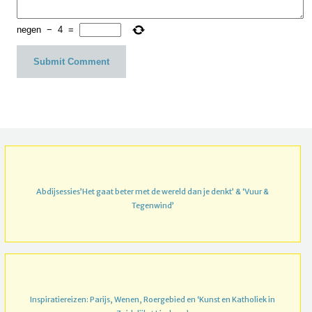
negen
−
4
=
Abdijsessies’Het gaat beter met de wereld dan je denkt’ & ‘Vuur &
Tegenwind’
Inspiratiereizen: Parijs, Wenen, Roergebied en ‘Kunst en Katholiek in