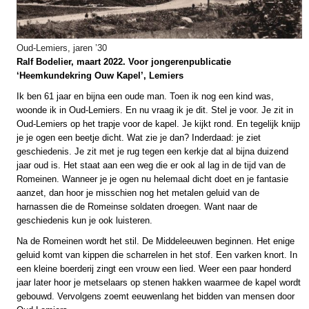
Oud-Lemiers, jaren ’30
Ralf Bodelier, maart 2022. Voor jongerenpublicatie
‘Heemkundekring Ouw Kapel’, Lemiers
Ik ben 61 jaar en bijna een oude man. Toen ik nog een kind was,
woonde ik in Oud-Lemiers. En nu vraag ik je dit. Stel je voor. Je zit in
Oud-Lemiers op het trapje voor de kapel. Je kijkt rond. En tegelijk knijp
je je ogen een beetje dicht. Wat zie je dan? Inderdaad: je ziet
geschiedenis. Je zit met je rug tegen een kerkje dat al bijna duizend
jaar oud is. Het staat aan een weg die er ook al lag in de tijd van de
Romeinen. Wanneer je je ogen nu helemaal dicht doet en je fantasie
aanzet, dan hoor je misschien nog het metalen geluid van de
harnassen die de Romeinse soldaten droegen. Want naar de
geschiedenis kun je ook luisteren.
Na de Romeinen wordt het stil. De Middeleeuwen beginnen. Het enige
geluid komt van kippen die scharrelen in het stof. Een varken knort. In
een kleine boerderij zingt een vrouw een lied. Weer een paar honderd
jaar later hoor je metselaars op stenen hakken waarmee de kapel wordt
gebouwd. Vervolgens zoemt eeuwenlang het bidden van mensen door