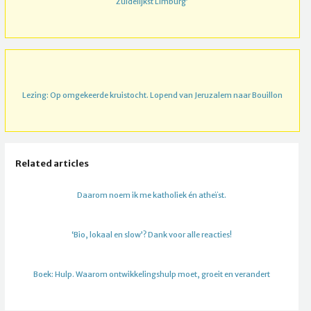
Zuidelijkst Limburg’
Lezing: Op omgekeerde kruistocht. Lopend van Jeruzalem naar Bouillon
Related articles
Daarom noem ik me katholiek én atheïst.
‘Bio, lokaal en slow’? Dank voor alle reacties!
Boek: Hulp. Waarom ontwikkelingshulp moet, groeit en verandert