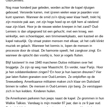
Oud-Lemiers.
Nog maar honderd jaar geleden, worden achter de kapel rijtuigen
gebouwd. Versierde karren, met ijzeren wielen waar je paarden voor
kunt spannen. Wanneer de smid zo’n rijtuig weer klaar heeft, trekt hij
zijn mooiste pak aan, zet zijn hoge hoed op en rijdt hem al ratelend
naar zijn klant. Hoor je de nieuwe wielen knerpen in het zand? Oud-
Lemiers is dan uitgegroeid tot een gehucht, met een kroeg, een
winkeltje, een schoenlapper, een timmerwerkplaats, een kasteel en die
kapel natuurlijk. Op straat praten mensen met elkaar, uit het café klinkt
muziek en gelach. Wanneer het kermis is, lopen de mensen in
processie door de straat. De harmonie speelt, het zangkoor zingt. En
wanneer de optocht dan voorbij is, hoor je vogels fluiten.
Blijf luisteren! In mei 1940 marcheren Duitse militairen over het
bruggetje. Ze zijn op weg naar Maastricht. En verder, naar Parijs. Hoor
je hen soldatenliederen zingen? En hoor je hun laarzen dreunen? Vier
jaar laten fluiten granaten over Oud-Lemiers. Ze ontploffen op de
Sneeuwberg. Amerikaanse militairen maken zich klaar om Duitsland
binnen te vallen. De mensen in Oud-Lemiers zijn bang. Ze verstoppen
zich in hun kelders. Kinderen huilen.
De Amerikanen parkeren hun jeeps naast de kapel. Ze grommen in hun
Walkie Talkies. Vandaag is mijn moeder 87 jaar, dan is ze 9 jaar oud.