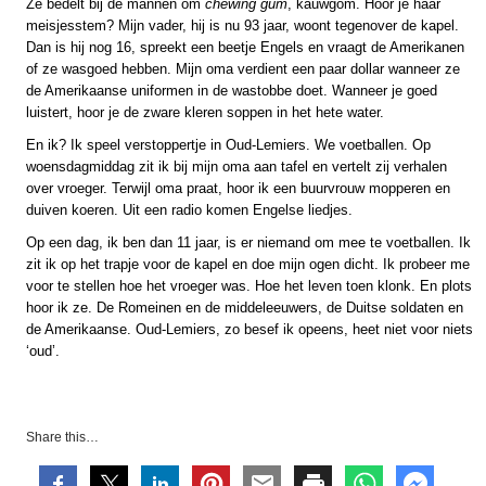
Ze bedelt bij de mannen om
chewing gum
, kauwgom. Hoor je haar
meisjesstem? Mijn vader, hij is nu 93 jaar, woont tegenover de kapel.
Dan is hij nog 16, spreekt een beetje Engels en vraagt de Amerikanen
of ze wasgoed hebben. Mijn oma verdient een paar dollar wanneer ze
de Amerikaanse uniformen in de wastobbe doet. Wanneer je goed
luistert, hoor je de zware kleren soppen in het hete water.
En ik? Ik speel verstoppertje in Oud-Lemiers. We voetballen. Op
woensdagmiddag zit ik bij mijn oma aan tafel en vertelt zij verhalen
over vroeger. Terwijl oma praat, hoor ik een buurvrouw mopperen en
duiven koeren. Uit een radio komen Engelse liedjes.
Op een dag, ik ben dan 11 jaar, is er niemand om mee te voetballen. Ik
zit ik op het trapje voor de kapel en doe mijn ogen dicht. Ik probeer me
voor te stellen hoe het vroeger was. Hoe het leven toen klonk. En plots
hoor ik ze. De Romeinen en de middeleeuwers, de Duitse soldaten en
de Amerikaanse. Oud-Lemiers, zo besef ik opeens, heet niet voor niets
‘oud’.
Share this…