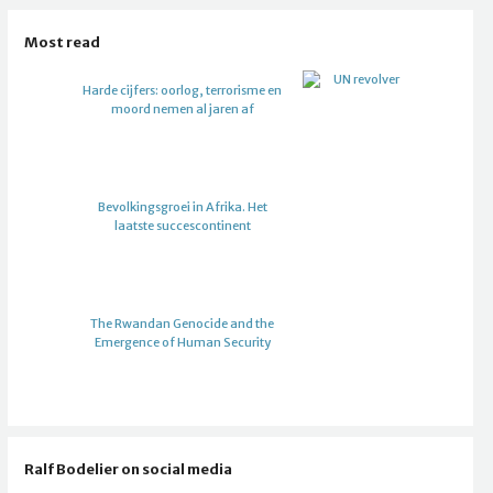
Most read
Harde cijfers: oorlog, terrorisme en
moord nemen al jaren af
Bevolkingsgroei in Afrika. Het
laatste succescontinent
The Rwandan Genocide and the
Emergence of Human Security
Ralf Bodelier on social media