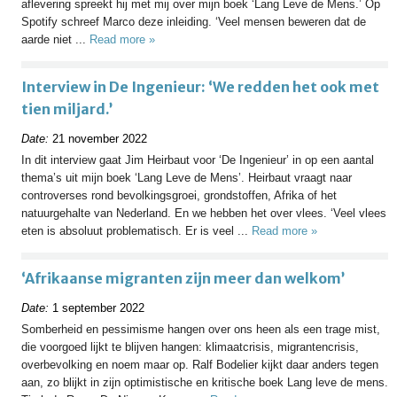
aflevering spreekt hij met mij over mijn boek ‘Lang Leve de Mens.’ Op
Spotify schreef Marco deze inleiding. ‘Veel mensen beweren dat de
aarde niet ...
Read more »
Interview in De Ingenieur: ‘We redden het ook met
tien miljard.’
Date:
21 november 2022
In dit interview gaat Jim Heirbaut voor ‘De Ingenieur’ in op een aantal
thema’s uit mijn boek ‘Lang Leve de Mens’. Heirbaut vraagt naar
controverses rond bevolkingsgroei, grondstoffen, Afrika of het
natuurgehalte van Nederland. En we hebben het over vlees. ‘Veel vlees
eten is absoluut problematisch. Er is veel ...
Read more »
‘Afrikaanse migranten zijn meer dan welkom’
Date:
1 september 2022
Somberheid en pessimisme hangen over ons heen als een trage mist,
die voorgoed lijkt te blijven hangen: klimaatcrisis, migrantencrisis,
overbevolking en noem maar op. Ralf Bodelier kijkt daar anders tegen
aan, zo blijkt in zijn optimistische en kritische boek Lang leve de mens.