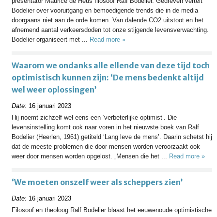
presentator Maurice de Heus filosoof Ralf Bodelier. Gedreven vertelt
Bodelier over vooruitgang en bemoedigende trends die in de media
doorgaans niet aan de orde komen. Van dalende CO2 uitstoot en het
afnemend aantal verkeersdoden tot onze stijgende levensverwachting.
Bodelier organiseert met ...
Read more »
Waarom we ondanks alle ellende van deze tijd toch
optimistisch kunnen zijn: ‘De mens bedenkt altijd
wel weer oplossingen’
Date:
16 januari 2023
Hij noemt zichzelf wel eens een ‘verbeterlijke optimist’. Die
levensinstelling komt ook naar voren in het nieuwste boek van Ralf
Bodelier (Heerlen, 1961) getiteld ‘Lang leve de mens’. Daarin schetst hij
dat de meeste problemen die door mensen worden veroorzaakt ook
weer door mensen worden opgelost. „Mensen die het ...
Read more »
‘We moeten onszelf weer als scheppers zien’
Date:
16 januari 2023
Filosoof en theoloog Ralf Bodelier blaast het eeuwenoude optimistische