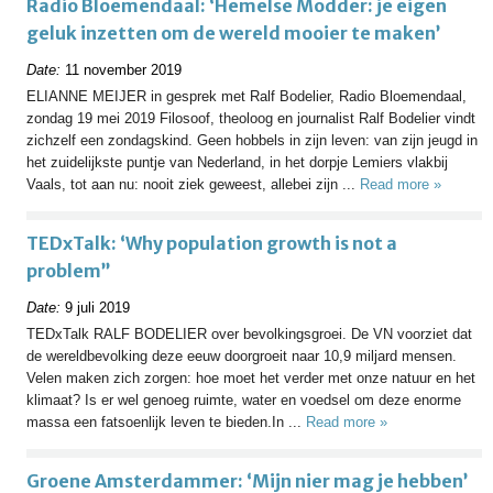
Radio Bloemendaal: ‘Hemelse Modder: je eigen
geluk inzetten om de wereld mooier te maken’
Date:
11 november 2019
ELIANNE MEIJER in gesprek met Ralf Bodelier, Radio Bloemendaal,
zondag 19 mei 2019 Filosoof, theoloog en journalist Ralf Bodelier vindt
zichzelf een zondagskind. Geen hobbels in zijn leven: van zijn jeugd in
het zuidelijkste puntje van Nederland, in het dorpje Lemiers vlakbij
Vaals, tot aan nu: nooit ziek geweest, allebei zijn ...
Read more »
TEDxTalk: ‘Why population growth is not a
problem”
Date:
9 juli 2019
TEDxTalk RALF BODELIER over bevolkingsgroei. De VN voorziet dat
de wereldbevolking deze eeuw doorgroeit naar 10,9 miljard mensen.
Velen maken zich zorgen: hoe moet het verder met onze natuur en het
klimaat? Is er wel genoeg ruimte, water en voedsel om deze enorme
massa een fatsoenlijk leven te bieden.In ...
Read more »
Groene Amsterdammer: ‘Mijn nier mag je hebben’