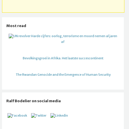
Most read
Harde cijfers: oorlog, terrorisme en moord nemen al jaren
af
Bevolkingsgroei in Afrika. Het laatste succescontinent
The Rwandan Genocide and the Emergence of Human Security
Ralf Bodelier on social media