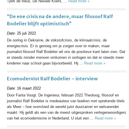
Tjerk de Reus, De Nieuwe Koers, ...
Read more »
“De ene crisis na de andere, maar filosoof Ralf
Bodelier blijft optimistisch”
Date:
25 juli 2022
De oorlog in Oekraïne, de stikstofcrisis, de klimaatcrisis, de
energiecrisis. Er is genoeg om je zorgen over te maken, maar
journalist-filosoof Ralf Bodelier wil ons de positieve kant laten zien. Dat
er steeds minder mensen omkomen in oorlogen en dat er steeds meer
kinderen naar school gaan bijvoorbeeld. Hij ...
Read more »
Ecomodernist Ralf Bodelier – interview
Date:
16 maart 2022
Door Fanta Voogt. De Ingenieur, februari 2022 Theoloog, filosoof en
journalist Ralf Bodelier is medeauteur van boeken met sprekende titels
als Meer – hoe overvloed de wereld juist duurzamer en welvarender
maakt. Hij geldt als een van de meest uitgesproken vertegenwoordigers
van het ecomodernisme in Nederland. U sluit een ...
Read more »