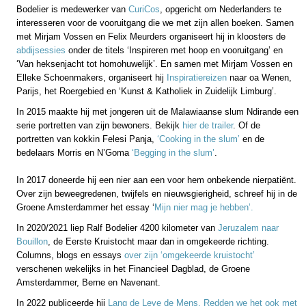
Bodelier is medewerker van
CuriCos
, opgericht om Nederlanders te
interesseren voor de vooruitgang die we met zijn allen boeken. Samen
met Mirjam Vossen en Felix Meurders organiseert hij in kloosters de
abdijsessies
onder de titels ‘Inspireren met hoop en vooruitgang’ en
‘Van heksenjacht tot homohuwelijk’. En samen met Mirjam Vossen en
Elleke Schoenmakers, organiseert hij
Inspiratiereizen
naar oa Wenen,
Parijs, het Roergebied en ‘Kunst & Katholiek in Zuidelijk Limburg’.
In 2015 maakte hij met jongeren uit de Malawiaanse slum Ndirande een
serie portretten van zijn bewoners. Bekijk
hier de trailer
. Of de
portretten van kokkin Felesi Panja,
‘Cooking in the slum’
en de
bedelaars Morris en N’Goma
‘Begging in the slum’
.
In 2017 doneerde hij een nier aan een voor hem onbekende nierpatiënt.
Over zijn beweegredenen, twijfels en nieuwsgierigheid, schreef hij in de
Groene Amsterdammer het essay ‘
Mijn nier mag je hebben’.
In 2020/2021 liep Ralf Bodelier 4200 kilometer van
Jeruzalem naar
Bouillon
, de Eerste Kruistocht maar dan in omgekeerde richting.
Columns, blogs en essays
over zijn ‘omgekeerde kruistocht’
verschenen wekelijks in het Financieel Dagblad, de Groene
Amsterdammer, Berne en Navenant.
In 2022 publiceerde hij
Lang de Leve de Mens. Redden we het ook met