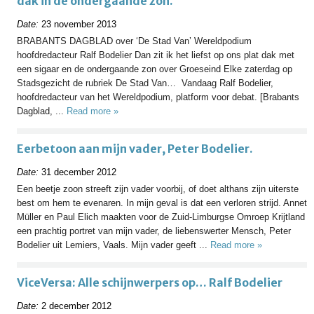
dak in de ondergaande zon.
Date:
23 november 2013
BRABANTS DAGBLAD over ‘De Stad Van’ Wereldpodium
hoofdredacteur Ralf Bodelier Dan zit ik het liefst op ons plat dak met
een sigaar en de ondergaande zon over Groeseind Elke zaterdag op
Stadsgezicht de rubriek De Stad Van… Vandaag Ralf Bodelier,
hoofdredacteur van het Wereldpodium, platform voor debat. [Brabants
Dagblad, ...
Read more »
Eerbetoon aan mijn vader, Peter Bodelier.
Date:
31 december 2012
Een beetje zoon streeft zijn vader voorbij, of doet althans zijn uiterste
best om hem te evenaren. In mijn geval is dat een verloren strijd. Annet
Müller en Paul Elich maakten voor de Zuid-Limburgse Omroep Krijtland
een prachtig portret van mijn vader, de liebenswerter Mensch, Peter
Bodelier uit Lemiers, Vaals. Mijn vader geeft ...
Read more »
ViceVersa: Alle schijnwerpers op… Ralf Bodelier
Date:
2 december 2012