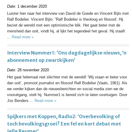
Date:
1 december 2020
Luister hier naar het interview van David de Goede en Vincent Bijlo met
Ralf Bodelier. Vincent Bijlo: “Ralf Bodelier is theoloog en filosoof. Hij
beziet de wereld met een optimistische blik. Het gaat beter met de
mensheid dan ooit, vindt hij, al lijkt het tegendeel het geval. Hij staaft
...
Read more »
Interview Nummer1: ‘Ons dagdagelijkse nieuws, ’n
abonnement op zwartkijken’
Date:
28 november 2020
Het gaat helemaal niet sléchter met de wereld! ‘Wij staan er beter voor
dan ooit’, promoot journalist en filosoof Ralf Bodelier (Vaals, 1961). Als
we verder kijken dan de nieuwsberichten en social media zien we de
vooruitgang, stelt hij. Nummer1 is bereid zich te laten overtuigen. Door
Jos Benders ...
Read more »
Spijkers met Koppen, Radio2: ‘Overbevolking of
toch bevolkingsgroei? Een fel en kort debat met
Jelle Reumer’