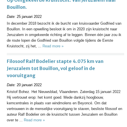
Op Omgekeerde Kruistocht. Van Jeruzalem naar
Bouillon.
Date:
25 januari 2022
In december 2018 bezocht ik de burcht van kruisvaarder Godfried van
Bouillon. In een opwelling besloot ik om in 2020 zijn kruistocht naar
Jeruzalem in omgekeerde richting af te leggen. Binnen één jaar zou ik
de route lopen die Godfried van Bouillon volgde tijdens de Eerste
Kruistocht, zij het, ...
Read more »
Filosoof Ralf Bodelier stapte 4.075 km van
Jeruzalem tot Bouillon, vol geloof in de
vooruitgang
Date:
20 januari 2022
Kristof Bohez. Het Nieuwsblad, Vlaanderen. Zaterdag 15 januari 2022
Hij vertrouwt erop: het komt goed. Mede dankzij hoogbouw,
kerncentrales in plaats van windmolens en Beyoncé. Om dat
vertrouwen in de menselijke vooruitgang te staven, besliste filosoof en
auteur Ralf Bodelier om de kruistocht tussen Jeruzalem en Bouillon
over te ...
Read more »