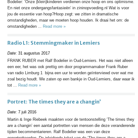
Bodelier: ‘Onze (klein)kinderen verdienen onze hoop en ons optimisme.
En niet onze ondergangsfantasieën’ in zininopvoeding.nl Wat is voor
jou de essentie van hoop?Hoop zegt: we zitten in dramatische
omstandigheden, maar we moeten hoop houden. Ik draai het om: de
omstandigheden ...
Read more »
Radio L1: Stemmingmaker in Lemiers
Date:
31 augustus 2017
FRANK RUBER met Ralf Bodelier in Oud-Lemiers. Het was niet alleen
een eer, het was ook prettig om door programmamaker Frank Ruber
van radio Limburg 1 bijna een uur te worden geïnterviewd over wat me
zoal bezig houdt. We zaten op een bankje in Oud-Lemiers, daar waar ik
tot ...
Read more »
Portret: The times they are a changin’
Date:
7 juli 2016
Martin & Inge Riebeek maakten voor de tentoonstelling ‘The times they
are a changin’ een aantal portretten van mensen die deze veranderende
tijden becommentarieren. Ralf Bodelier was een van deze
geportretteerden. De inleidende tekst van de ‘The times they are a