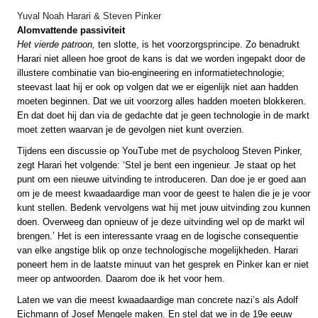
Yuval Noah Harari & Steven Pinker
Alomvattende passiviteit
Het vierde patroon,
ten slotte, is het voorzorgsprincipe. Zo benadrukt
Harari niet alleen hoe groot de kans is dat we worden ingepakt door de
illustere combinatie van bio-engineering en informatietechnologie;
steevast laat hij er ook op volgen dat we er eigenlijk niet aan hadden
moeten beginnen. Dat we uit voorzorg alles hadden moeten blokkeren.
En dat doet hij dan via de gedachte dat je geen technologie in de markt
moet zetten waarvan je de gevolgen niet kunt overzien.
Tijdens een discussie op YouTube met de psycholoog Steven Pinker,
zegt Harari het volgende: ‘Stel je bent een ingenieur. Je staat op het
punt om een nieuwe uitvinding te introduceren. Dan doe je er goed aan
om je de meest kwaadaardige man voor de geest te halen die je je voor
kunt stellen. Bedenk vervolgens wat hij met jouw uitvinding zou kunnen
doen. Overweeg dan opnieuw of je deze uitvinding wel op de markt wil
brengen.’ Het is een interessante vraag en de logische consequentie
van elke angstige blik op onze technologische mogelijkheden. Harari
poneert hem in de laatste minuut van het gesprek en Pinker kan er niet
meer op antwoorden. Daarom doe ik het voor hem.
Laten we van die meest kwaadaardige man concrete nazi’s als Adolf
Eichmann of Josef Mengele maken. En stel dat we in de 19e eeuw