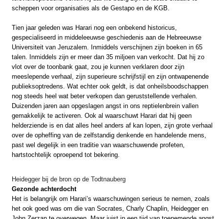
scheppen voor organisaties als de Gestapo en de KGB.
Tien jaar geleden was Harari nog een onbekend historicus,
gespecialiseerd in middeleeuwse geschiedenis aan de Hebreeuwse
Universiteit van Jeruzalem. Inmiddels verschijnen zijn boeken in 65
talen. Inmiddels zijn er meer dan 35 miljoen van verkocht. Dat hij zo
vlot over de toonbank gaat, zou je kunnen verklaren door zijn
meeslepende verhaal, zijn superieure schrijfstijl en zijn ontwapenende
publieksoptredens. Wat echter ook geldt, is dat onheilsboodschappen
nog steeds heel wat beter verkopen dan geruststellende verhalen.
Duizenden jaren aan opgeslagen angst in ons reptielenbrein vallen
gemakkelijk te activeren. Ook al waarschuwt Harari dat hij geen
helderziende is en dat alles heel anders af kan lopen, zijn grote verhaal
over de opheffing van de zelfstandig denkende en handelende mens,
past wel degelijk in een traditie van waarschuwende profeten,
hartstochtelijk oproepend tot bekering.
Heidegger bij de bron op de Todtnauberg
Gezonde achterdocht
Het is belangrijk om Harari’s waarschuwingen serieus te nemen, zoals
het ook goed was om die van Socrates, Charly Chaplin, Heidegger en
John Zerzan te overwegen. Maar juist in een tijd van toenemende angst