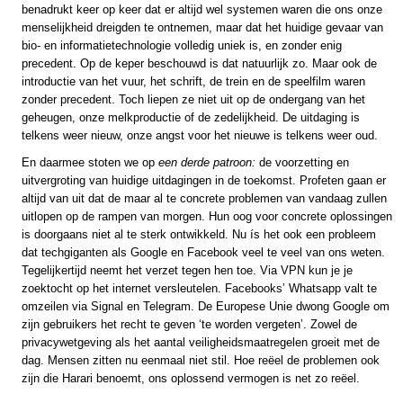
benadrukt keer op keer dat er altijd wel systemen waren die ons onze
menselijkheid dreigden te ontnemen, maar dat het huidige gevaar van
bio- en informatietechnologie volledig uniek is, en zonder enig
precedent. Op de keper beschouwd is dat natuurlijk zo. Maar ook de
introductie van het vuur, het schrift, de trein en de speelfilm waren
zonder precedent. Toch liepen ze niet uit op de ondergang van het
geheugen, onze melkproductie of de zedelijkheid. De uitdaging is
telkens weer nieuw, onze angst voor het nieuwe is telkens weer oud.
En daarmee stoten we op
een derde patroon:
de voorzetting en
uitvergroting van huidige uitdagingen in de toekomst. Profeten gaan er
altijd van uit dat de maar al te concrete problemen van vandaag zullen
uitlopen op de rampen van morgen. Hun oog voor concrete oplossingen
is doorgaans niet al te sterk ontwikkeld. Nu ís het ook een probleem
dat techgiganten als Google en Facebook veel te veel van ons weten.
Tegelijkertijd neemt het verzet tegen hen toe. Via VPN kun je je
zoektocht op het internet versleutelen. Facebooks’ Whatsapp valt te
omzeilen via Signal en Telegram. De Europese Unie dwong Google om
zijn gebruikers het recht te geven ‘te worden vergeten’. Zowel de
privacywetgeving als het aantal veiligheidsmaatregelen groeit met de
dag. Mensen zitten nu eenmaal niet stil. Hoe reëel de problemen ook
zijn die Harari benoemt, ons oplossend vermogen is net zo reëel.