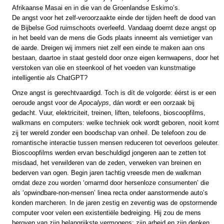
Afrikaanse Masai en in die van de Groenlandse Eskimo’s.
De angst voor het zelf-veroorzaakte einde der tijden heeft de dood van
de Bijbelse God ruimschoots overleefd. Vandaag doemt deze angst op
in het beeld van de mens die Gods plaats inneemt als vernietiger van
de aarde. Dreigen wij immers niet zelf een einde te maken aan ons
bestaan, daartoe in staat gesteld door onze eigen kernwapens, door het
verstoken van olie en steenkool of het voeden van kunstmatige
intelligentie als ChatGPT?
Onze angst is gerechtvaardigd. Toch is dít de volgorde: éérst is er een
oeroude angst voor de
Apocalyps
, dán wordt er een oorzaak bij
gedacht. Vuur, elektriciteit, treinen, liften, telefoons, bioscoopfilms,
walkmans en computers: welke techniek ook wordt geboren, nooit komt
zij ter wereld zonder een boodschap van onheil. De telefoon zou de
romantische interactie tussen mensen reduceren tot oeverloos geleuter.
Bioscoopfilms werden ervan beschuldigd jongeren aan te zetten tot
misdaad, het verwilderen van de zeden, verweken van breinen en
bederven van ogen. Begin jaren tachtig vreesde men de walkman
omdat deze zou worden ‘omarmd door hersenloze consumenten’ die
als ‘opwindbare-non-mensen’ linea recta onder aanstormende auto’s
konden marcheren. In de jaren zestig en zeventig was de opstormende
computer voor velen een existentiële bedreiging. Hij zou de mens
beroven van zijn belangrijkste vermogens: zijn arbeid en zijn denken.