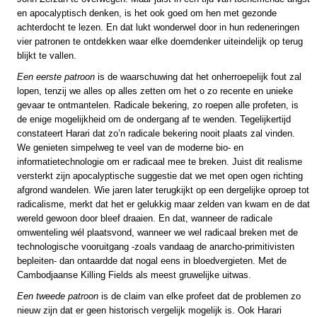
en apocalyptisch denken, is het ook goed om hen met gezonde
achterdocht te lezen. En dat lukt wonderwel door in hun redeneringen
vier patronen te ontdekken waar elke doemdenker uiteindelijk op terug
blijkt te vallen.
Een eerste patroon
is de waarschuwing dat het onherroepelijk fout zal
lopen, tenzij we alles op alles zetten om het o zo recente en unieke
gevaar te ontmantelen. Radicale bekering, zo roepen alle profeten, is
de enige mogelijkheid om de ondergang af te wenden. Tegelijkertijd
constateert Harari dat zo’n radicale bekering nooit plaats zal vinden.
We genieten simpelweg te veel van de moderne bio- en
informatietechnologie om er radicaal mee te breken. Juist dit realisme
versterkt zijn apocalyptische suggestie dat we met open ogen richting
afgrond wandelen. Wie jaren later terugkijkt op een dergelijke oproep tot
radicalisme, merkt dat het er gelukkig maar zelden van kwam en de dat
wereld gewoon door bleef draaien. En dat, wanneer de radicale
omwenteling wél plaatsvond, wanneer we wel radicaal breken met de
technologische vooruitgang -zoals vandaag de anarcho-primitivisten
bepleiten- dan ontaardde dat nogal eens in bloedvergieten. Met de
Cambodjaanse Killing Fields als meest gruwelijke uitwas.
Een tweede patroon
is de claim van elke profeet dat de problemen zo
nieuw zijn dat er geen historisch vergelijk mogelijk is. Ook Harari