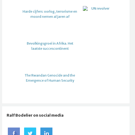
Harde cijfers: oorlog, terrorisme en
moord nemen al jaren af
Bevolkingsgroei in Afrika. Het
laatste succescontinent
The Rwandan Genocide and the
Emergence of Human Security
Ralf Bodelier on social media