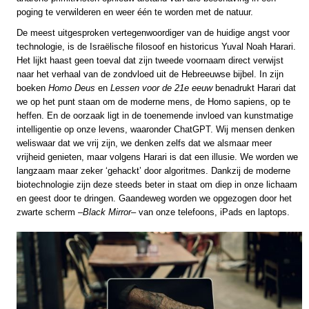
poging te verwilderen en weer één te worden met de natuur.
De meest uitgesproken vertegenwoordiger van de huidige angst voor
technologie, is de Israëlische filosoof en historicus Yuval Noah Harari.
Het lijkt haast geen toeval dat zijn tweede voornaam direct verwijst
naar het verhaal van de zondvloed uit de Hebreeuwse bijbel. In zijn
boeken
Homo Deus
en
Lessen voor de 21e eeuw
benadrukt Harari dat
we op het punt staan om de moderne mens, de Homo sapiens, op te
heffen. En de oorzaak ligt in de toenemende invloed van kunstmatige
intelligentie op onze levens, waaronder ChatGPT. Wij mensen denken
weliswaar dat we vrij zijn, we denken zelfs dat we alsmaar meer
vrijheid genieten, maar volgens Harari is dat een illusie. We worden we
langzaam maar zeker ‘gehackt’ door algoritmes. Dankzij de moderne
biotechnologie zijn deze steeds beter in staat om diep in onze lichaam
en geest door te dringen. Gaandeweg worden we opgezogen door het
zwarte scherm –
Black Mirror
– van onze telefoons, iPads en laptops.