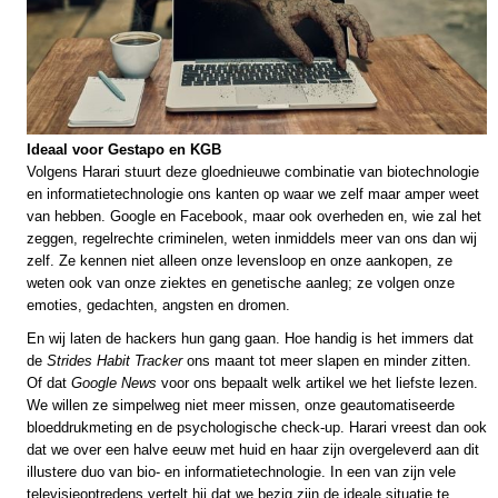
Ideaal voor Gestapo en KGB
Volgens Harari stuurt deze gloednieuwe combinatie van biotechnologie
en informatietechnologie ons kanten op waar we zelf maar amper weet
van hebben. Google en Facebook, maar ook overheden en, wie zal het
zeggen, regelrechte criminelen, weten inmiddels meer van ons dan wij
zelf. Ze kennen niet alleen onze levensloop en onze aankopen, ze
weten ook van onze ziektes en genetische aanleg; ze volgen onze
emoties, gedachten, angsten en dromen.
En wij laten de hackers hun gang gaan. Hoe handig is het immers dat
de
Strides Habit Tracker
ons maant tot meer slapen en minder zitten.
Of dat
Google News
voor ons bepaalt welk artikel we het liefste lezen.
We willen ze simpelweg niet meer missen, onze geautomatiseerde
bloeddrukmeting en de psychologische check-up. Harari vreest dan ook
dat we over een halve eeuw met huid en haar zijn overgeleverd aan dit
illustere duo van bio- en informatietechnologie. In een van zijn vele
televisieoptredens vertelt hij dat we bezig zijn de ideale situatie te