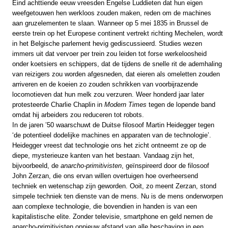
Eind achttiende eeuw vreesden Engelse Luddieten dat hun eigen
weefgetouwen hen werkloos zouden maken, reden om de machines
aan gruzelementen te slaan. Wanneer op 5 mei 1835 in Brussel de
eerste trein op het Europese continent vertrekt richting Mechelen, wordt
in het Belgische parlement hevig gediscussieerd. Studies wezen
immers uit dat vervoer per trein zou leiden tot forse werkeloosheid
onder koetsiers en schippers, dat de tijdens de snelle rit de ademhaling
van reizigers zou worden afgesneden, dat eieren als omeletten zouden
arriveren en de koeien zo zouden schrikken van voorbijrazende
locomotieven dat hun melk zou verzuren. Weer honderd jaar later
protesteerde Charlie Chaplin in
Modern Times
tegen de lopende band
omdat hij arbeiders zou reduceren tot robots.
In de jaren ’50 waarschuwt de Duitse filosoof Martin Heidegger tegen
‘de potentieel dodelijke machines en apparaten van de technologie’.
Heidegger vreest dat technologie ons het zicht ontneemt ze op de
diepe, mysterieuze kanten van het bestaan. Vandaag zijn het,
bijvoorbeeld, de
anarcho-primitivisten
, geïnspireerd door de filosoof
John Zerzan, die ons ervan willen overtuigen hoe overheersend
techniek en wetenschap zijn geworden. Ooit, zo meent Zerzan, stond
simpele techniek ten dienste van de mens. Nu is de mens onderworpen
aan complexe technologie, die bovendien in handen is van een
kapitalistische elite. Zonder televisie, smartphone en geld nemen de
anarcho-primitivisten opnieuw afstand van alle beschaving in een