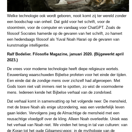
Welke technologie ook wordt geboren, nooit komt zij ter wereld zonder
een boodschap van onheil. Dat gold voor het schrift, voor de
stoomtrein, voor de computer en vandaag voor ChatGPT. Zoals de
filosoof Socrates hamerde op de gevaren van het schrift, zo hamert
een hedendaags filosoof als Yuval Noah Harari op de gevaren van
kunstmatige intelligentie.
Ralf Bodelier. Filosofie Magazine, januari 2020. (Bijgewerkt april
2023.)
De vrees voor moderne technologie heeft diepe religieuze wortels.
Eeuwenlang waarschuwden Bijbelse profeten voor het einde der tijden.
Een einde dat de zondige mens over zichzelf had afgeroepen. Met
Gods toorn niet valt immers niet te spotten, zo wist de voormoderne
mens. Iedereen kende het Bijbelse verhaal van de zondvloed.
Dat verhaal komt in samenvatting op het volgende neer. De mensheid,
met de brave Noah als enige uitzondering, was een verderfelijk leven
gaan leiden. Vervolgens joeg de Almachtige de mensheid met een
reusachtige vloedgolf over de kling. Alleen Noah overleefde. Uniek was
het verhaal van Noah niet. We vinden het terug in tal van culturen: van
de
Koran
tot het oude
Gilgamesj-epos
; in de mythologie van de