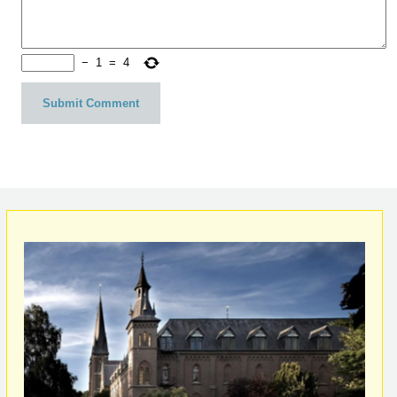
−
1
=
4