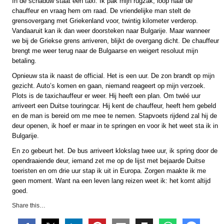
In de schaduw staat een taxi. Ik pak mijn rugzak, loop naar de
chauffeur en vraag hem om raad. De vriendelijke man stelt de
grensovergang met Griekenland voor, twintig kilometer verderop.
Vandaaruit kan ik dan weer doorsteken naar Bulgarije. Maar wanneer
we bij de Griekse grens arriveren, blijkt de overgang dicht. De chauffeur
brengt me weer terug naar de Bulgaarse en weigert resoluut mijn
betaling.
Opnieuw sta ik naast de official. Het is een uur. De zon brandt op mijn
gezicht. Auto’s komen en gaan, niemand reageert op mijn verzoek.
Plots is de taxichauffeur er weer. Hij heeft een plan. Om twéé uur
arriveert een Duitse touringcar. Hij kent de chauffeur, heeft hem gebeld
en de man is bereid om me mee te nemen. Stapvoets rijdend zal hij de
deur openen, ik hoef er maar in te springen en voor ik het weet sta ik in
Bulgarije.
En zo gebeurt het. De bus arriveert klokslag twee uur, ik spring door de
opendraaiende deur, iemand zet me op de lijst met bejaarde Duitse
toeristen en om drie uur stap ik uit in Europa. Zorgen maakte ik me
geen moment. Want na een leven lang reizen weet ik: het komt altijd
goed.
Share this…