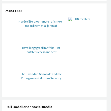
Most read
Harde cijfers: oorlog, terrorisme en
moord nemen al jaren af
Bevolkingsgroei in Afrika. Het
laatste succescontinent
The Rwandan Genocide and the
Emergence of Human Security
Ralf Bodelier on social media