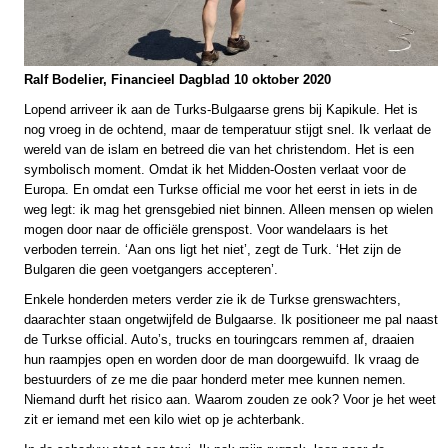
Ralf Bodelier, Financieel Dagblad 10 oktober 2020
Lopend arriveer ik aan de Turks-Bulgaarse grens bij Kapikule. Het is
nog vroeg in de ochtend, maar de temperatuur stijgt snel. Ik verlaat de
wereld van de islam en betreed die van het christendom. Het is een
symbolisch moment. Omdat ik het Midden-Oosten verlaat voor de
Europa. En omdat een Turkse official me voor het eerst in iets in de
weg legt: ik mag het grensgebied niet binnen. Alleen mensen op wielen
mogen door naar de officiële grenspost. Voor wandelaars is het
verboden terrein. ‘Aan ons ligt het niet’, zegt de Turk. ‘Het zijn de
Bulgaren die geen voetgangers accepteren’.
Enkele honderden meters verder zie ik de Turkse grenswachters,
daarachter staan ongetwijfeld de Bulgaarse. Ik positioneer me pal naast
de Turkse official. Auto’s, trucks en touringcars remmen af, draaien
hun raampjes open en worden door de man doorgewuifd. Ik vraag de
bestuurders of ze me die paar honderd meter mee kunnen nemen.
Niemand durft het risico aan. Waarom zouden ze ook? Voor je het weet
zit er iemand met een kilo wiet op je achterbank.