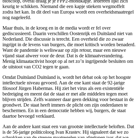
bioscoop, overal draag je je FPP2-mondkapje. Iedereen lijkt zich
keurig te schikken. Niemand die een kapje stiekem wegmoffelt
zodra het kan. In dit deel van Europa wordt een overheidsmaatregel
nog nageleefd.
Maar thuis, in de kroeg en in de media wordt er fel over
gediscussieerd. Daarin verschillen Oostenrijk en Duitsland niet van
Nederland. Die discussie is terecht. Een overheid die zo zwaar
ingrijpt in de levens van burgers, die moet kritisch worden benaderd.
Want de pandemie is weliswaar op zijn retour, maar een nieuwe
vijand staat alweer voor de deur. Dat is de klimaatverandering.
Menig klimaatactivist hoopt op al net zo’n ingrijpende besluiten om
de uitstoot van CO2 tegen te gaan.
Omdat Duitsland Duitsland is, wordt het debat ook op het hoogste
intellectuele niveau gevoerd. Aan de ene kant staat de 92-jarige
filosoof Jürgen Habermas. Hij ziet het virus als een existentiële
bedreiging en meent dat de staat er met alle middelen tegen moet
blijven strijden. Zelfs wanneer daar geen dekking voor bestaat in de
grondwet. De staat heeft immers de plicht om zijn onderdanen te
beschermen. En in een democratie hebben wij, burgers, de staat
daartoe bevoegd verklaard.
Aan de andere kant staat een van grootste intellectuele beloften. Dat
is de 56-jarige politicoloog Ivan Krastev. Hij signaleert dat we zo
schrokken van de strenge maatregelen van afgelopen jaar, dat we