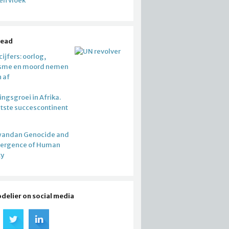
en vloek
read
ijfers: oorlog,
isme en moord nemen
n af
ngsgroei in Afrika.
atste succescontinent
wandan Genocide and
mergence of Human
ty
odelier on social media