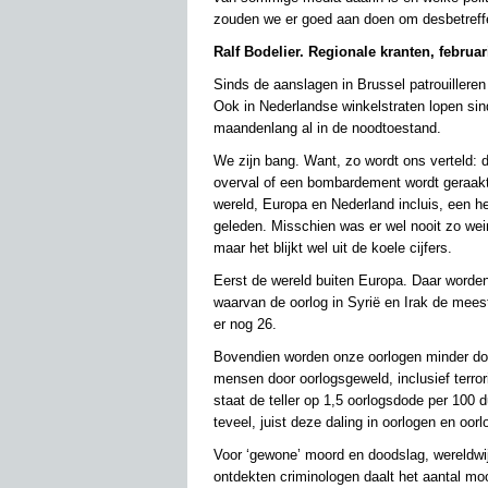
zouden we er goed aan doen om desbetreffe
Ralf Bodelier. Regionale kranten, februar
Sinds de aanslagen in Brussel patrouiller
Ook in Nederlandse winkelstraten lopen sind
maandenlang al in de noodtoestand.
We zijn bang. Want, zo wordt ons verteld: 
overval of een bombardement wordt geraakt, 
wereld, Europa en Nederland incluis, een he
geleden. Misschien was er wel nooit zo wei
maar het blijkt wel uit de koele cijfers.
Eerst de wereld buiten Europa. Daar worden
waarvan de oorlog in Syrië en Irak de meest
er nog 26.
Bovendien worden onze oorlogen minder dode
mensen door oorlogsgeweld, inclusief terrori
staat de teller op 1,5 oorlogsdode per 100
teveel, juist deze daling in oorlogen en oo
Voor ‘gewone’ moord en doodslag, wereldwijd
ontdekten criminologen daalt het aantal moor