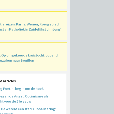
atiereizen: Parijs, Wenen, Roergebied
nst en Katholiek in Zuidelijkst Limburg’
: Op omgekeerde kruistocht. Lopend
ruzalem naar Bouillon
d articles
g Poetin, begin om de hoek
Tegen de Angst. Optimisme als
ht voor de 21e eeuw
 De wereld een stad. Globalisering: