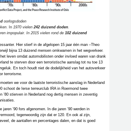
nd
oorlogsdoden
nken
. In
1970 vielen
242 duizend doden
.
ren impopulair. In 2015 vielen rond de
102 duizend
essanter. Hier stierf in de afgelopen 15 jaar één man –Theo
terwijl bijna 13 duizend mensen omkwamen in het wegverkeer.
 het leven omdat automobilisten onder invloed waren van drank
and te sterven door een terroristische aanslag tot nu toe 13
ongeluk. En toch houdt niet de dodelijkheid van het autoverkeer
or terrorisme.
oeten we voor de laatste terroristische aanslag in Nederland
0 schoot de Ierse terreurclub IRA in Roermond twee
 en ’80 stierven in Nederland nog dertig mensen in zeventig
nisaties.
e jaren ’90 fors afgenomen. In die jaren ’90 werden in
rmoord, tegenwoordig zijn dat er 120. En ook al zijn,
veel, de aantallen en percentages dalen, en dat is goed