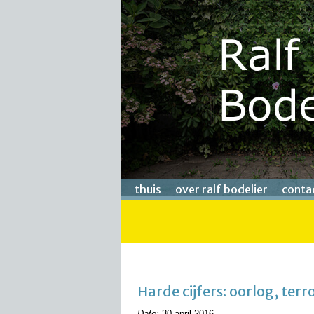
thuis
over ralf bodelier
conta
Harde cijfers: oorlog, ter
Date:
30 april 2016