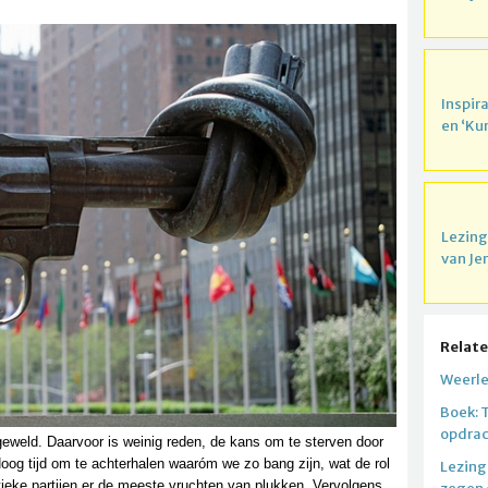
Inspir
en ‘Ku
Lezing
van Je
Relate
Weerle
Boek: 
opdrac
eweld. Daarvoor is weinig reden, de kans om te sterven door
oog tijd om te achterhalen waaróm we zo bang zijn, wat de rol
Lezing.
ieke partijen er de meeste vruchten van plukken. Vervolgens