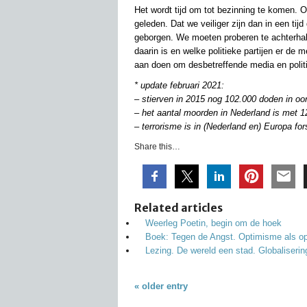
Het wordt tijd om tot bezinning te komen. 
geleden. Dat we veiliger zijn dan in een tij
geborgen. We moeten proberen te achterha
daarin is en welke politieke partijen er d
aan doen om desbetreffende media en politi
* update februari 2021:
–
stierven in 2015 nog 102.000 doden in oo
–
het aantal moorden in Nederland is met 12
–
terrorisme is in (Nederland en) Europa f
Share this…
Related articles
Weerleg Poetin, begin om de hoek
Boek: Tegen de Angst. Optimisme als o
Lezing. De wereld een stad. Globaliserin
« older entry