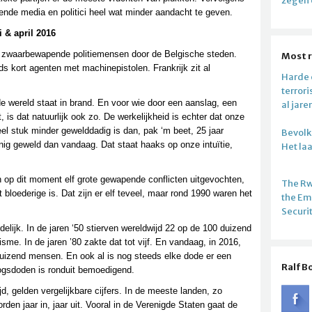
zegen 
nde media en politici heel wat minder aandacht te geven.
i & april 2016
en zwaarbewapende politiemensen door de Belgische steden.
Most 
s kort agenten met machinepistolen. Frankrijk zit al
Harde c
terror
de wereld staat in brand. En voor wie door een aanslag, een
al jare
is dat natuurlijk ook zo. De werkelijkheid is echter dat onze
el stuk minder gewelddadig is dan, pak ‘m beet, 25 jaar
Bevolki
nig geweld dan vandaag. Dat staat haaks op onze intuïtie,
Het la
 op dit moment elf grote gewapende conflicten uitgevochten,
The R
 bloederige is. Dat zijn er elf teveel, maar rond 1990 waren het
the E
Securi
lijk. In de jaren ‘50 stierven wereldwijd 22 op de 100 duizend
sme. In de jaren ’80 zakte dat tot vijf. En vandaag, in 2016,
 duizend mensen. En ook al is nog steeds elke dode er een
Ralf B
rlogsdoden is ronduit bemoedigend.
, gelden vergelijkbare cijfers. In de meeste landen, zo
den jaar in, jaar uit. Vooral in de Verenigde Staten gaat de