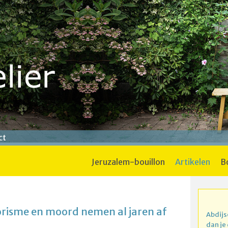
ct
jeruzalem-bouillon
artikelen
rorisme en moord nemen al jaren af
Abdijs
dan je