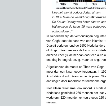
Hoe het aantal oorlogsdoden afnam:
in 1950 telde de wereld nog
569 duize
De Koude Oorlog was heter dan we de
Halverwege de jaren ’90 werd oorlogvoe
oorlogsdoden.*
In Nederland zijn de verhoudingen nog inter
van Gogh- door de hand van een islamist, 
Daarbij verloren rond de 2500 Nederlanders
of drugs. Daarmee was de kans om in Nederl
duizend keer (!) kleiner dan door een auto-
ons dag-in, dag-uit bezig, maar de angst vo
Afgezien van de moord op Theo van Gogh, m
meer dan een kwart eeuw teruggaan. In 199
Australiërs dood. Daarvoor, in de jaren ’70
aanslagen door meerdere terroristische orga
Niet alleen terrorisme, ook moord is sinds d
Nederland gemiddeld 250 mensen per jaar ve
wederom, 120 moorden er nog steeds 120 te
nieuws.