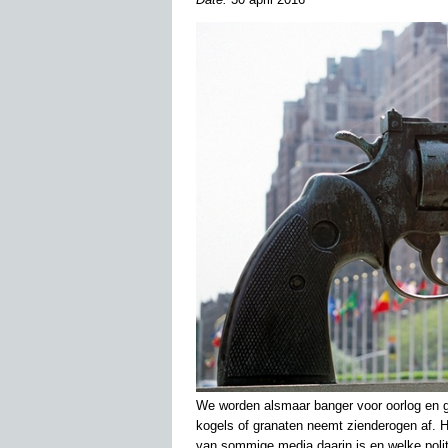
We worden alsmaar banger voor oorlog en g
kogels of granaten neemt zienderogen af. H
van sommige media daarin is en welke polit