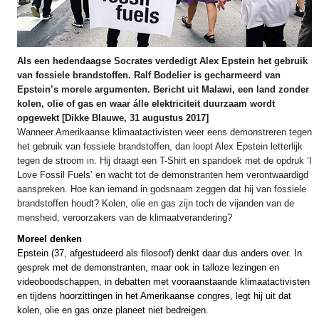
Als een hedendaagse Socrates verdedigt Alex Epstein het gebruik
van fossiele brandstoffen. Ralf Bodelier is gecharmeerd van
Epstein’s morele argumenten. Bericht uit Malawi, een land zonder
kolen, olie of gas en waar álle elektriciteit duurzaam wordt
opgewekt [Dikke Blauwe, 31 augustus 2017]
Wanneer Amerikaanse klimaatactivisten weer eens demonstreren tegen
het gebruik van fossiele brandstoffen, dan loopt Alex Epstein letterlijk
tegen de stroom in. Hij draagt een T-Shirt en spandoek met de opdruk ‘I
Love Fossil Fuels’ en wacht tot de demonstranten hem verontwaardigd
aanspreken. Hoe kan iemand in godsnaam zeggen dat hij van fossiele
brandstoffen houdt? Kolen, olie en gas zijn toch de vijanden van de
mensheid, veroorzakers van de klimaatverandering?
Moreel denken
Epstein (37, afgestudeerd als filosoof) denkt daar dus anders over. In
gesprek met de demonstranten, maar ook in talloze lezingen en
videoboodschappen, in debatten met vooraanstaande klimaatactivisten
en tijdens hoorzittingen in het Amerikaanse congres, legt hij uit dat
kolen, olie en gas onze planeet niet bedreigen.