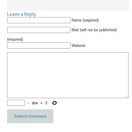
Leave a Reply
Name (required)
Mail (will not be published)
(required)
Website
−
drie
=
3