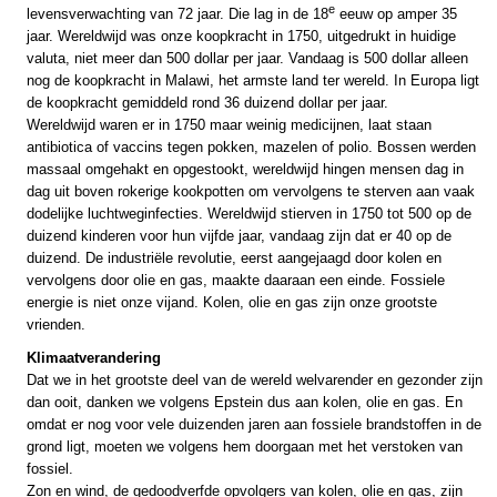
e
levensverwachting van 72 jaar. Die lag in de 18
eeuw op amper 35
jaar. Wereldwijd was onze koopkracht in 1750, uitgedrukt in huidige
valuta, niet meer dan 500 dollar per jaar. Vandaag is 500 dollar alleen
nog de koopkracht in Malawi, het armste land ter wereld. In Europa ligt
de koopkracht gemiddeld rond 36 duizend dollar per jaar.
Wereldwijd waren er in 1750 maar weinig medicijnen, laat staan
antibiotica of vaccins tegen pokken, mazelen of polio. Bossen werden
massaal omgehakt en opgestookt, wereldwijd hingen mensen dag in
dag uit boven rokerige kookpotten om vervolgens te sterven aan vaak
dodelijke luchtweginfecties. Wereldwijd stierven in 1750 tot 500 op de
duizend kinderen voor hun vijfde jaar, vandaag zijn dat er 40 op de
duizend. De industriële revolutie, eerst aangejaagd door kolen en
vervolgens door olie en gas, maakte daaraan een einde. Fossiele
energie is niet onze vijand. Kolen, olie en gas zijn onze grootste
vrienden.
Klimaatverandering
Dat we in het grootste deel van de wereld welvarender en gezonder zijn
dan ooit, danken we volgens Epstein dus aan kolen, olie en gas. En
omdat er nog voor vele duizenden jaren aan fossiele brandstoffen in de
grond ligt, moeten we volgens hem doorgaan met het verstoken van
fossiel.
Zon en wind, de gedoodverfde opvolgers van kolen, olie en gas, zijn