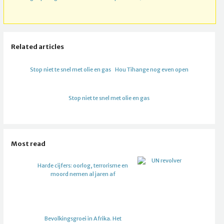
Related articles
Stop niet te snel met olie en gas
Hou Tihange nog even open
Stop niet te snel met olie en gas
Most read
Harde cijfers: oorlog, terrorisme en
moord nemen al jaren af
Bevolkingsgroei in Afrika. Het