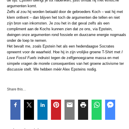
de tijd. Epstein dwingt je tot nadenken, juist omdat hij met ethische
argumenten komt.
Zelfs al zou hij worden betaald door de gebroeders Koch – wat hij met
klem ontkent – dan blijven het toch de argumenten die tellen en niet
zijn bron van inkomsten. Je zou het in dat geval zelfs als een
compliment aan de Kochs kunnen zien dat ze ons, via Epstein,
dwingen onze argumenten rond fossiele en duurzame energie nogmaals
onder de loep te nemen.
Het bevalt me, zoals Epstein het als een hedendaagse Socrates
opneemt voor de waarheid. Hoe hij in zijn vrolijke groene T-Shirt met
I
Love Fossil Fuels
indruist tegen de zelfgenoegzame massa en met
simpele vragen de morele consequenties van het groene activisme ter
discussie stelt. We hebben méér Alex Epsteins nodig.
Share this…