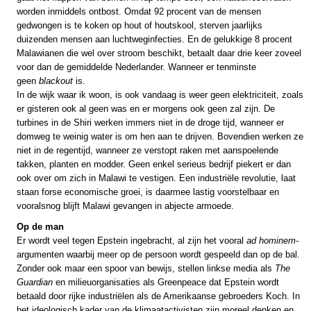
worden inmiddels ontbost. Omdat 92 procent van de mensen
gedwongen is te koken op hout of houtskool, sterven jaarlijks
duizenden mensen aan luchtweginfecties. En de gelukkige 8 procent
Malawianen die wel over stroom beschikt, betaalt daar drie keer zoveel
voor dan de gemiddelde Nederlander. Wanneer er tenminste
geen
blackout
is.
In de wijk waar ik woon, is ook vandaag is weer geen elektriciteit, zoals
er gisteren ook al geen was en er morgens ook geen zal zijn. De
turbines in de Shiri werken immers niet in de droge tijd, wanneer er
domweg te weinig water is om hen aan te drijven. Bovendien werken ze
niet in de regentijd, wanneer ze verstopt raken met aanspoelende
takken, planten en modder. Geen enkel serieus bedrijf piekert er dan
ook over om zich in Malawi te vestigen. Een industriële revolutie, laat
staan forse economische groei, is daarmee lastig voorstelbaar en
vooralsnog blijft Malawi gevangen in abjecte armoede.
Op de man
Er wordt veel tegen Epstein ingebracht, al zijn het vooral
ad hominem
-
argumenten waarbij meer op de persoon wordt gespeeld dan op de bal.
Zonder ook maar een spoor van bewijs, stellen linkse media als
The
Guardian
en milieuorganisaties als Greenpeace dat Epstein wordt
betaald door rijke industriëlen als de Amerikaanse gebroeders Koch. In
het ideologisch kader van de klimaatactivisten zijn moreel denken en