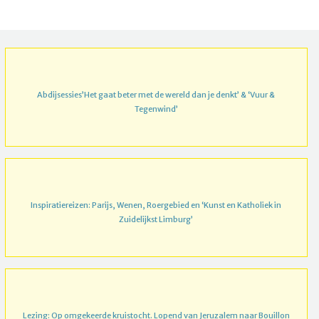
Abdijsessies’Het gaat beter met de wereld dan je denkt’ & ‘Vuur &
Tegenwind’
Inspiratiereizen: Parijs, Wenen, Roergebied en ‘Kunst en Katholiek in
Zuidelijkst Limburg’
Lezing: Op omgekeerde kruistocht. Lopend van Jeruzalem naar Bouillon