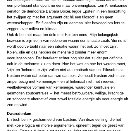
een pro-fossiel standpunt nu eenmaal onverenigbaar. Een Amerikaanse
senator, de democrate Barbara Boxer, legde Epstein in een hoorzitting
het zwijgen op met het argument dat hij een filosoof is en geen
wetenschapper. En filosofen zijn nu eenmaal niet bevoegd om iets te
zeggen over milieu en klimaat.
Ook ik ben het maar ten dele met Epstein eens. Míjn belangrijkste
bezwaar is zijn vorm van redeneren waarin een situatie zoals ‘die nu is’
wordt doorvertaald naar een situatie waarin het ook zo ‘moet zijn’.
Kolen, olie en gas hebben de mensheid zonder meer enorm
vooruitgeholpen. Dat betekent echter nog niet dat zij dat per definitie
ook in de toekomst zullen doen. Hoe het was en hoe het worden moet,
‘zijn’ en ‘behoren te zijn’ vallen niet automatisch samen. Filosofen als
Epstein weten dat beter dan wie dan ook. Zo houdt Epstein zich maar
amper bezig met kernenergie – en al helemaal niet met nieuwe,
veelbelovende vormen van kernenergie, waaronder kernfusie en
gesmolten zoutcentrales – het meest betrouwbare, veilige, krachtige
en schoonste alternatief voor zowel fossiele energie als voor energie uit
zon en wind.
Dwarsdenken
En toch ben ik gecharmeerd van Epstein. Van deze eenling, die het
met koele logica en moréle argumenten, opneemt tegen de geest van