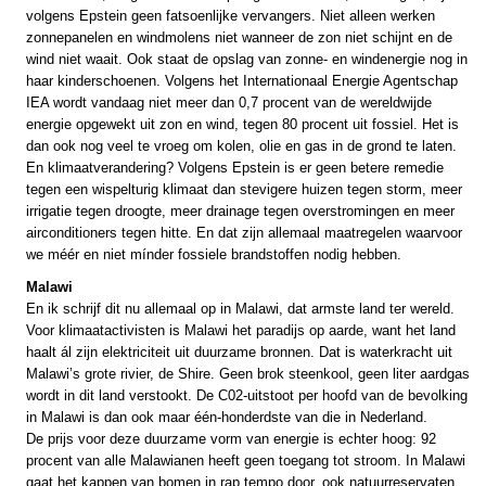
volgens Epstein geen fatsoenlijke vervangers. Niet alleen werken
zonnepanelen en windmolens niet wanneer de zon niet schijnt en de
wind niet waait. Ook staat de opslag van zonne- en windenergie nog in
haar kinderschoenen. Volgens het Internationaal Energie Agentschap
IEA wordt vandaag niet meer dan 0,7 procent van de wereldwijde
energie opgewekt uit zon en wind, tegen 80 procent uit fossiel. Het is
dan ook nog veel te vroeg om kolen, olie en gas in de grond te laten.
En klimaatverandering? Volgens Epstein is er geen betere remedie
tegen een wispelturig klimaat dan stevigere huizen tegen storm, meer
irrigatie tegen droogte, meer drainage tegen overstromingen en meer
airconditioners tegen hitte. En dat zijn allemaal maatregelen waarvoor
we méér en niet mínder fossiele brandstoffen nodig hebben.
Malawi
En ik schrijf dit nu allemaal op in Malawi, dat armste land ter wereld.
Voor klimaatactivisten is Malawi het paradijs op aarde, want het land
haalt ál zijn elektriciteit uit duurzame bronnen. Dat is waterkracht uit
Malawi’s grote rivier, de Shire. Geen brok steenkool, geen liter aardgas
wordt in dit land verstookt. De C02-uitstoot per hoofd van de bevolking
in Malawi is dan ook maar één-honderdste van die in Nederland.
De prijs voor deze duurzame vorm van energie is echter hoog: 92
procent van alle Malawianen heeft geen toegang tot stroom. In Malawi
gaat het kappen van bomen in rap tempo door, ook natuurreservaten