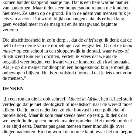
komen handenklappend naar je toe. Dat is een hele warme manier
van aankomen. Maar tijdens een hongersnood rennen die kinderen
niet meer. Ze zitten op de grond. En in de adem van mensen ruik je
iets van aceton. Dat wordt blijkbaar aangemaakt als er heel lang
geen voedsel meer in de maag zit en de maagwand begint te
verteren.
Die uitzichtloosheid in zo’n dorp… dat de
chief
zegt: ik denk dat de
helft of een derde van de dorpelingen zal wegvallen. Of dat de
head
master
op een school in een sloppenwijk in de stad, waar twee- of
drieduizend kinderen opzitten, vertelt: ik vrees dat we als de
oogsttijd weer begint, een kwart van de kinderen zijn kwijtgeraakt.
Als je op die manier rondloopt in een hongersnood kun je moeilijk
onbewogen blijven. Het is zo volstrekt normaal dat je iets doet voor
de mensen.”
DENKEN
,,In een roman die ik ooit schreef,
Atheïst in Afrika
, heb ik heel sterk
verdedigd dat je niet ideologisch of idealistisch naar de wereld moet
kijken. Dat je moet nadenken zónder houvast in een politieke of
morele hoek. Maar ik kom daar steeds meer op terug. Ik denk dat
we per definitie op een morele manier oordelen. Het morele oordeel
is er altijd eerst. Daarna pas gaan mensen meer inhoudelijk over
dingen nadenken. En dan wordt de morele kant, waar het om begon,