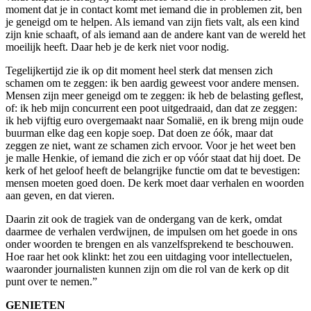
moment dat je in contact komt met iemand die in problemen zit, ben
je geneigd om te helpen. Als iemand van zijn fiets valt, als een kind
zijn knie schaaft, of als iemand aan de andere kant van de wereld het
moeilijk heeft. Daar heb je de kerk niet voor nodig.
Tegelijkertijd zie ik op dit moment heel sterk dat mensen zich
schamen om te zeggen: ik ben aardig geweest voor andere mensen.
Mensen zijn meer geneigd om te zeggen: ik heb de belasting geflest,
of: ik heb mijn concurrent een poot uitgedraaid, dan dat ze zeggen:
ik heb vijftig euro overgemaakt naar Somalië, en ik breng mijn oude
buurman elke dag een kopje soep. Dat doen ze óók, maar dat
zeggen ze niet, want ze schamen zich ervoor. Voor je het weet ben
je malle Henkie, of iemand die zich er op vóór staat dat hij doet. De
kerk of het geloof heeft de belangrijke functie om dat te bevestigen:
mensen moeten goed doen. De kerk moet daar verhalen en woorden
aan geven, en dat vieren.
Daarin zit ook de tragiek van de ondergang van de kerk, omdat
daarmee de verhalen verdwijnen, de impulsen om het goede in ons
onder woorden te brengen en als vanzelfsprekend te beschouwen.
Hoe raar het ook klinkt: het zou een uitdaging voor intellectuelen,
waaronder journalisten kunnen zijn om die rol van de kerk op dit
punt over te nemen.”
GENIETEN