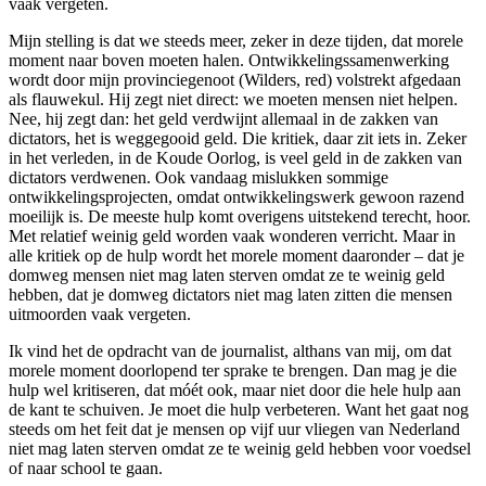
vaak vergeten.
Mijn stelling is dat we steeds meer, zeker in deze tijden, dat morele
moment naar boven moeten halen. Ontwikkelingssamenwerking
wordt door mijn provinciegenoot (Wilders, red) volstrekt afgedaan
als flauwekul. Hij zegt niet direct: we moeten mensen niet helpen.
Nee, hij zegt dan: het geld verdwijnt allemaal in de zakken van
dictators, het is weggegooid geld. Die kritiek, daar zit iets in. Zeker
in het verleden, in de Koude Oorlog, is veel geld in de zakken van
dictators verdwenen. Ook vandaag mislukken sommige
ontwikkelingsprojecten, omdat ontwikkelingswerk gewoon razend
moeilijk is. De meeste hulp komt overigens uitstekend terecht, hoor.
Met relatief weinig geld worden vaak wonderen verricht. Maar in
alle kritiek op de hulp wordt het morele moment daaronder – dat je
domweg mensen niet mag laten sterven omdat ze te weinig geld
hebben, dat je domweg dictators niet mag laten zitten die mensen
uitmoorden vaak vergeten.
Ik vind het de opdracht van de journalist, althans van mij, om dat
morele moment doorlopend ter sprake te brengen. Dan mag je die
hulp wel kritiseren, dat móét ook, maar niet door die hele hulp aan
de kant te schuiven. Je moet die hulp verbeteren. Want het gaat nog
steeds om het feit dat je mensen op vijf uur vliegen van Nederland
niet mag laten sterven omdat ze te weinig geld hebben voor voedsel
of naar school te gaan.