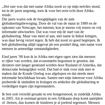
,,Het rare was dat met name Afrika nooit zo op mijn netvlies stond,
tot in de jaren negentig, toen ik voor het eerst echt door Afrika
reisde.
Die jaren waren ook de hoogtijdagen van de anti-
globaliseringsbeweging. Door de val van de muur in 1989 en de
opkomst van Netscape, het internet, kon je ineens vrij reizen en vrij
informatie uitwisselen. Dat was voor mij de start van de
globalisering. Maar van meet af aan, met name in linkse kringen,
was daar hevig verzet tegen. Ik heb dat nooit zo goed begrepen. Ik
heb globalisering altijd opgevat als een positief ding, met name voor
mensen in armoedige omstandigheden.
Eind jaren ’90 kon ik in Afrika met eigen ogen zien dat mensen
er rijker van werden, dat economieën begonnen te groeien, dat
dictators niet langer gesteund werden door Rusland of Amerika, dat
democratie belangrijker werd. Dat had er stuk voor stuk mee te
maken dat de Koude Oorlog was afgelopen en dat steeds meer
informatie beschikbaar kwam. Samen met mijn interesse voor Afrika
probeerde ik sindsdien in lezingen en artikelen die globalisering te
verdedigen tegen zijn tegenstanders.
Ik ben ooit verzeild geraakt in een hongersnood, in zuidelijk Afrika
in 2005. Als je normaal gezien in een Afrikaans dorp komt aanrijden
of -fietsen, dan komen de kinderen je al joelend tegemoet. Mensen