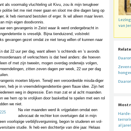
t als voormalig vluchteling uit Kivu, zou ik mijn terugkeer
e politie liet me niet meer gaan en sloot me drie dagen lang op
er, ik heb niemand bestolen of erger. Ik wil alleen maar leven.
Lezing
van mijn eigen doodvonnis.
van Je
aar een gevangenis in Zeist waar ik werd ondergebracht in
gendetentie is vreselijk. Bijna tienduizend, volstrekt
jks gevangen gezet omdat ze niet terug willen of kunnen naar
Relate
En dat 22 uur per dag, want alleen ‘s ochtends en ’s avonds
 moordenaars of verkrachters is dat heel anders: die hoeven
Daarom
 alleen of met zijn tweeën, mogen overdag onderwijs volgen,
Zeven 
vreemdelingen, zitten zeven dagen per week, 22 uur per dag
honger
uilen.
ngenis moeten blijven. Terwijl een veroordeelde misda-diger
Daarom
uren, heb je in vreemdelingendetentie geen flauw idee. Zijn het
iedereen weg in depressie. Een man zat er al acht maanden.
en we hem op te vrolijken door basketbal te spelen met een rol
adden we niet.
Most 
Na vier maanden werd ik vrijgelaten omdat een
Harde c
advocaat de rechter kon overtuigen dat in mijn
terror
en voorlopige verblijfsvergunning, begon te studeren en vol-
al jare
rsitaire studie. Ik heb een dochtertje van drie jaar. Helaas