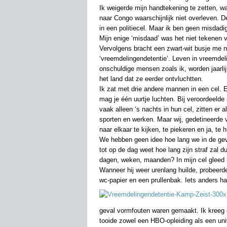
Ik weigerde mijn handtekening te zetten, wan
naar Congo waarschijnlijk niet overleven. D
in een politiecel. Maar ik ben geen misdadig
Mijn enige ‘misdaad’ was het niet tekenen 
Vervolgens bracht een zwart-wit busje me n
‘vreemdelingendetentie’. Leven in vreemdelin
onschuldige mensen zoals ik, worden jaarli
het land dat ze eerder ontvluchtten.
Ik zat met drie andere mannen in een cel. 
mag je één uurtje luchten. Bij veroordeelde
vaak alleen ‘s nachts in hun cel, zitten er
sporten en werken. Maar wij, gedetineerde 
naar elkaar te kijken, te piekeren en ja, te h
We hebben geen idee hoe lang we in de geva
tot op de dag weet hoe lang zijn straf zal d
dagen, weken, maanden? In mijn cel gleed 
Wanneer hij weer urenlang huilde, probeerd
wc-papier en een prullenbak. Iets anders h
geval vormfouten waren gemaakt. Ik kreeg e
tooide zowel een HBO-opleiding als een unive