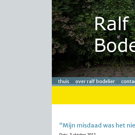
thuis
over ralf bodelier
conta
“Mijn misdaad was het ni
Date:
3 oktober 2012