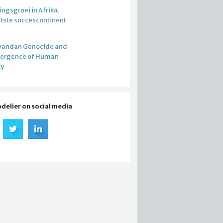
ngsgroei in Afrika.
atste succescontinent
wandan Genocide and
mergence of Human
ty
odelier on social media