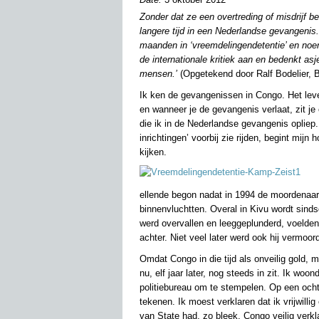
Zonder dat ze een overtreding of misdrijf be
langere tijd in een Nederlandse gevangenis
maanden in ‘vreemdelingendetentie’ en noemt
de internationale kritiek aan en bedenkt asj
mensen.’
(Opgetekend door Ralf Bodelier, 
Ik ken de gevangenissen in Congo. Het leve
en wanneer je de gevangenis verlaat, zit je 
die ik in de Nederlandse gevangenis opliep.
inrichtingen’ voorbij zie rijden, begint mijn
kijken.
ellende begon nadat in 1994 de moordenaa
binnenvluchtten. Overal in Kivu wordt sind
werd overvallen en leeggeplunderd, voelden
achter. Niet veel later werd ook hij vermoor
Omdat Congo in die tijd als onveilig gold, 
nu, elf jaar later, nog steeds in zit. Ik w
politiebureau om te stempelen. Op een ocht
tekenen. Ik moest verklaren dat ik vrijwill
van State had, zo bleek, Congo veilig verkl