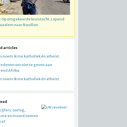
: Op omgekeerde kruistocht. Lopend
ruzalem naar Bouillon
d articles
 noem ik me katholiek én atheïst.
redenen om niet te geven aan
end Afrika.
 noem ik me katholiek én atheïst.
read
ijfers: oorlog,
isme en moord nemen
n af