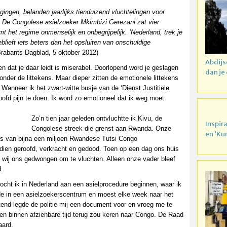
gingen, belanden jaarlijks tienduizend vluchtelingen voor
. De Congolese asielzoeker Mkimbizi Gerezani zat vier
 het regime onmenselijk en onbegrijpelijk. ‘Nederland, trek je
eblieft iets beters dan het opsluiten van onschuldige
Brabants Dagblad, 5 oktober 2012)
Abdijs
n dat je daar leidt is miserabel. Doorlopend word je geslagen
dan je
onder de littekens. Maar dieper zitten de emotionele littekens
 Wanneer ik het zwart-witte busje van de ‘Dienst Justitiële
 hoofd pijn te doen. Ik word zo emotioneel dat ik weg moet
Zo’n tien jaar geleden ontvluchtte ik Kivu, de
Inspir
Congolese streek die grenst aan Rwanda. Onze
en ‘Ku
rs van bijna een miljoen Rwandese Tutsi Congo
sdien geroofd, verkracht en gedood. Toen op een dag ons huis
 wij ons gedwongen om te vluchten. Alleen onze vader bleef
d.
mocht ik in Nederland aan een asielprocedure beginnen, waar ik
oonde in een asielzoekerscentrum en moest elke week naar het
end legde de politie mij een document voor en vroeg me te
ig en binnen afzienbare tijd terug zou keren naar Congo. De Raad
aard.