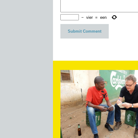
−
vier
=
een