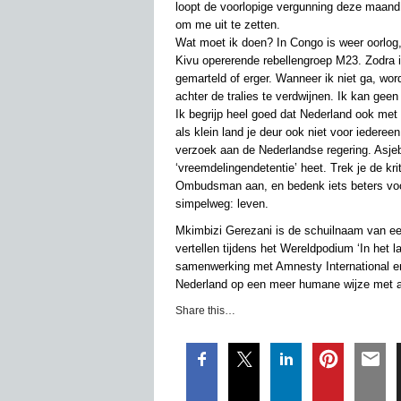
loopt de voorlopige vergunning deze maand 
om me uit te zetten.
Wat moet ik doen? In Congo is weer oorlog,
Kivu opererende rebellengroep M23. Zodra i
gemarteld of erger. Wanneer ik niet ga, wo
achter de tralies te verdwijnen. Ik kan geen
Ik begrijp heel goed dat Nederland ook met m
als klein land je deur ook niet voor iedere
verzoek aan de Nederlandse regering. Asjeb
‘vreemdelingendetentie’ heet. Trek je de kr
Ombudsman aan, en bedenk iets beters voor
simpelweg: leven.
Mkimbizi Gerezani is de schuilnaam van ee
vertellen tijdens het Wereldpodium ‘In het 
samenwerking met Amnesty International en
Nederland op een meer humane wijze met a
Share this…