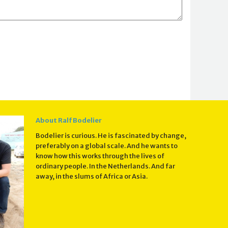
About Ralf Bodelier
Bodelier is curious. He is fascinated by change,
preferably on a global scale. And he wants to
know how this works through the lives of
ordinary people. In the Netherlands. And far
away, in the slums of Africa or Asia.