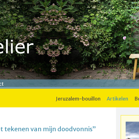
ct
jeruzalem-bouillon
artikelen
et tekenen van mijn doodvonnis”