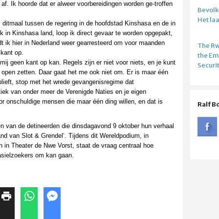
af. Ik hoorde dat er alweer voorbereidingen worden ge-troffen
Bevolki
Het la
 ditmaal tussen de regering in de hoofdstad Kinshasa en de in
k in Kinshasa land, loop ik direct gevaar te worden opgepakt,
rdt ik hier in Nederland weer gearresteerd om voor maanden
The R
 kant op.
the E
ij geen kant op kan. Regels zijn er niet voor niets, en je kunt
Securi
en open zetten. Daar gaat het me ook niet om. Er is maar één
lieft, stop met het wrede gevangenisregime dat
itiek van onder meer de Verenigde Naties en je eigen
 onschuldige mensen die maar één ding willen, en dat is
Ralf B
n van de detineerden die dinsdagavond 9 oktober hun verhaal
land van Slot & Grendel’. Tijdens dit Wereldpodium, in
 in Theater de Nwe Vorst, staat de vraag centraal hoe
sielzoekers om kan gaan.