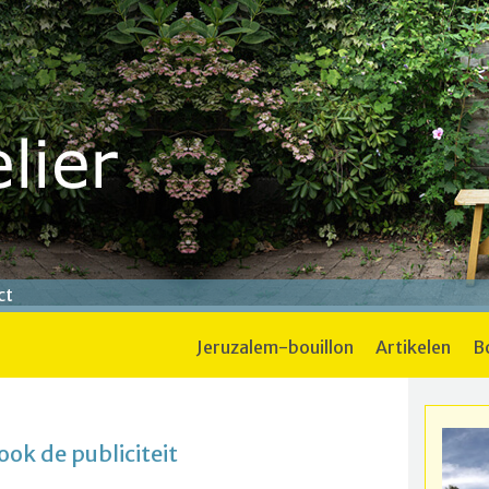
ct
jeruzalem-bouillon
artikelen
ook de publiciteit