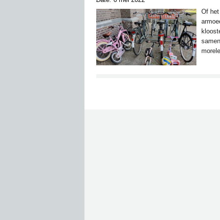
Of het
armoed
kloost
samenl
morele