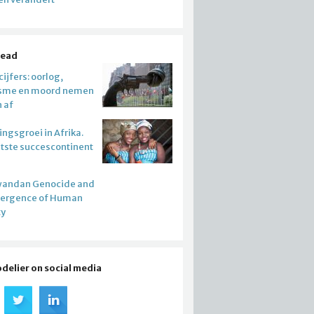
read
ijfers: oorlog,
isme en moord nemen
n af
ngsgroei in Afrika.
atste succescontinent
wandan Genocide and
mergence of Human
ty
odelier on social media