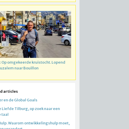
: Op omgekeerde kruistocht. Lopend
ruzalem naar Bouillon
d articles
er en de Global Goals
 Liefde Tilburg, op zoek naar een
 taal
Hulp. Waarom ontwikkelingshulp moet,
 en verandert