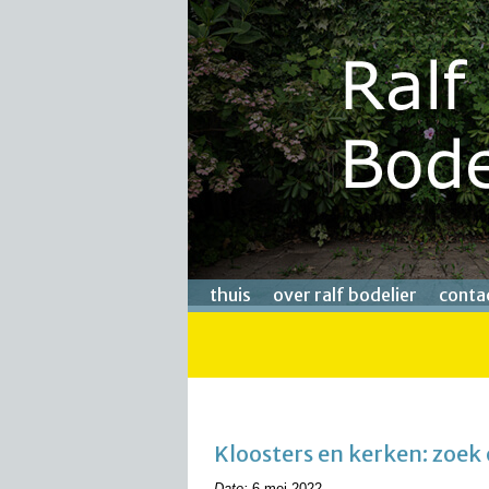
thuis
over ralf bodelier
conta
Kloosters en kerken: zoek 
Date:
6 mei 2022