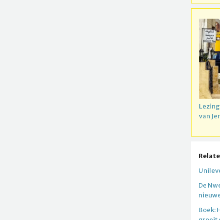
Lezing
van Je
Relate
Unilev
De Nwe
nieuwe
Boek: 
groeit