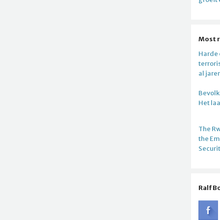
Most 
Harde c
terror
al jare
Bevolki
Het la
The R
the E
Securi
Ralf B