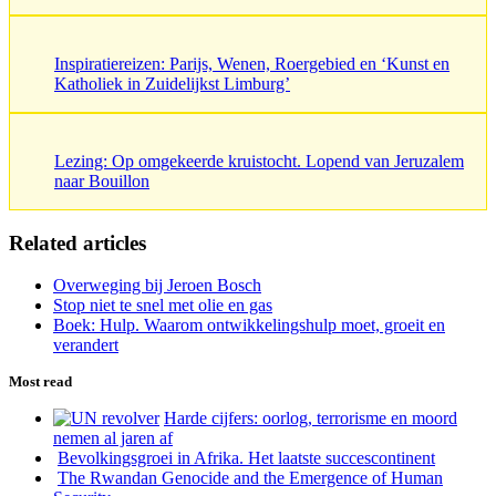
Inspiratiereizen: Parijs, Wenen, Roergebied en ‘Kunst en
Katholiek in Zuidelijkst Limburg’
Lezing: Op omgekeerde kruistocht. Lopend van Jeruzalem
naar Bouillon
Related articles
Overweging bij Jeroen Bosch
Stop niet te snel met olie en gas
Boek: Hulp. Waarom ontwikkelingshulp moet, groeit en
verandert
Most read
Harde cijfers: oorlog, terrorisme en moord
nemen al jaren af
Bevolkingsgroei in Afrika. Het laatste succescontinent
The Rwandan Genocide and the Emergence of Human