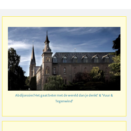
Abdijsessies’Het gaat beter met de wereld dan je denkt’ & ‘Vuur &
Tegenwind’