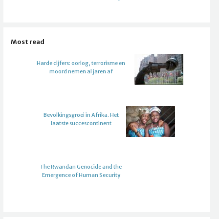
Most read
Harde cijfers: oorlog, terrorisme en
moord nemen al jaren af
Bevolkingsgroei in Afrika. Het
laatste succescontinent
The Rwandan Genocide and the
Emergence of Human Security