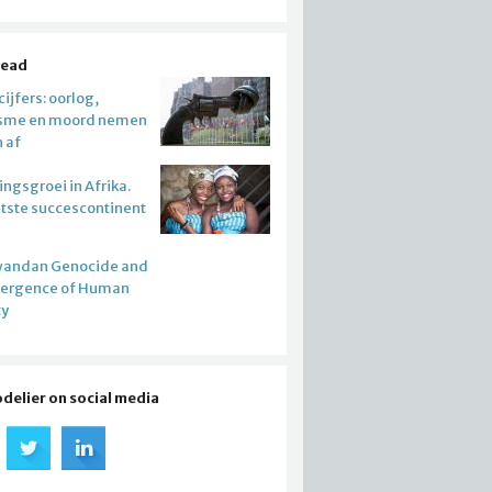
read
ijfers: oorlog,
isme en moord nemen
n af
ngsgroei in Afrika.
atste succescontinent
wandan Genocide and
mergence of Human
ty
odelier on social media