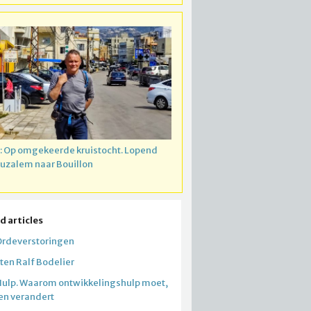
: Op omgekeerde kruistocht. Lopend
ruzalem naar Bouillon
d articles
Ordeverstoringen
tten Ralf Bodelier
Hulp. Waarom ontwikkelingshulp moet,
 en verandert