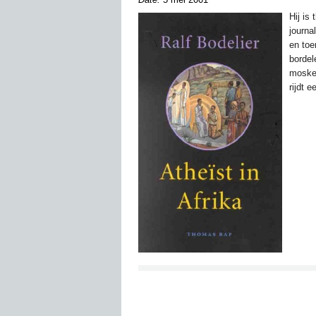
Hij is
journa
en toe
bordel
moskee
rijdt e