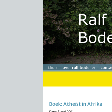
thuis
over ralf bodelier
conta
Boek: Atheïst in Afrika
Date:
5 mei 2001