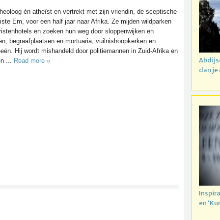
 theoloog én atheïst en vertrekt met zijn vriendin, de sceptische
liste Em, voor een half jaar naar Afrika. Ze mijden wildparken
ristenhotels en zoeken hun weg door sloppenwijken en
en, begraafplaatsen en mortuaria, vuilnishoopkerken en
ën. Hij wordt mishandeld door politiemannen in Zuid-Afrika en
Abdijs
en ...
Read more »
dan je
Inspir
en ‘Ku