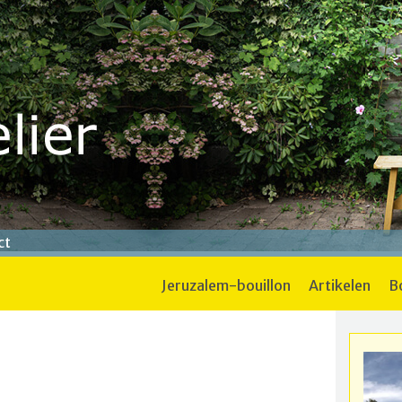
ct
jeruzalem-bouillon
artikelen