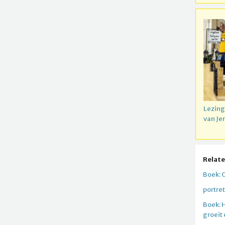
Lezing
van Je
Relate
Boek: 
portre
Boek: 
groeit