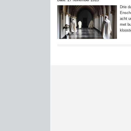
Drie d
Enscho
acht u
met bu
kloost