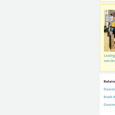
Lezing
van Je
Relate
Daarom
Boek: A
Daarom