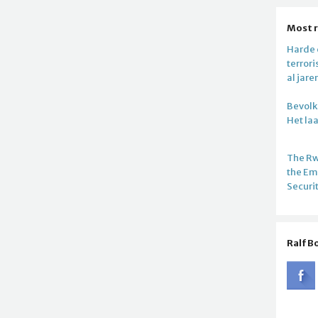
Most 
Harde c
terror
al jare
Bevolki
Het la
The R
the E
Securi
Ralf B