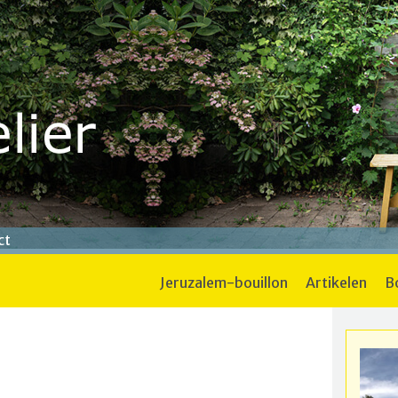
ct
jeruzalem-bouillon
artikelen
n