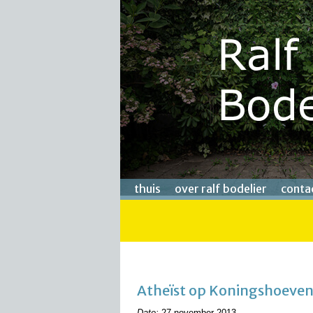
thuis
over ralf bodelier
conta
Atheïst op Koningshoeve
Date:
27 november 2013