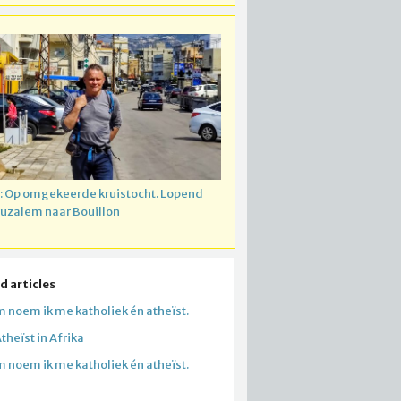
: Op omgekeerde kruistocht. Lopend
ruzalem naar Bouillon
d articles
 noem ik me katholiek én atheïst.
theïst in Afrika
 noem ik me katholiek én atheïst.