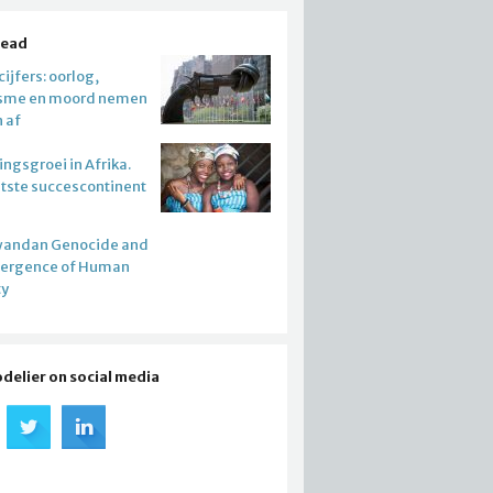
read
ijfers: oorlog,
isme en moord nemen
n af
ngsgroei in Afrika.
atste succescontinent
wandan Genocide and
mergence of Human
ty
odelier on social media