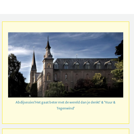
Abdijsessies’Het gaat beter met de wereld dan je denkt’ & ‘Vuur &
Tegenwind’