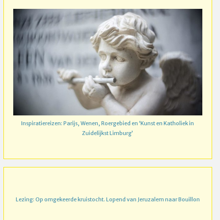
Inspiratiereizen: Parijs, Wenen, Roergebied en ‘Kunst en Katholiek in
Zuidelijkst Limburg’
Lezing: Op omgekeerde kruistocht. Lopend van Jeruzalem naar Bouillon