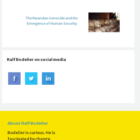
The Rwandan Genocide and the
Emergence of Human Security
Ralf Bodelier on social media
About Ralf Bodelier
Bodelier is curious. He is
fascinated by change,