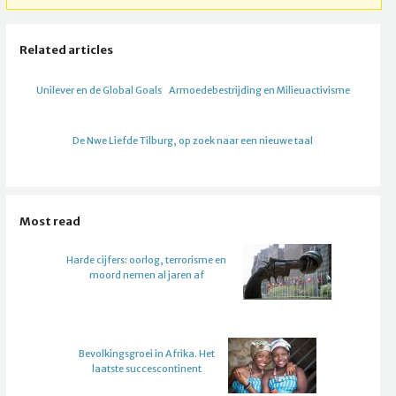
Related articles
Unilever en de Global Goals
Armoedebestrijding en Milieuactivisme
De Nwe Liefde Tilburg, op zoek naar een nieuwe taal
Most read
Harde cijfers: oorlog, terrorisme en
moord nemen al jaren af
Bevolkingsgroei in Afrika. Het
laatste succescontinent