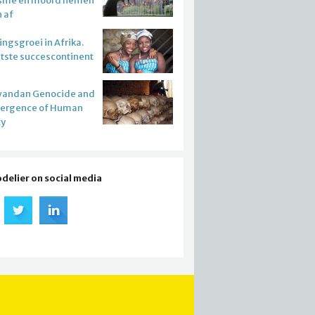
isme en moord nemen
n af
ngsgroei in Afrika.
atste succescontinent
wandan Genocide and
mergence of Human
ty
odelier on social media