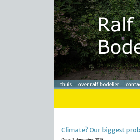
thuis
over ralf bodelier
conta
Climate? Our biggest prob
Date:
1 december 2015