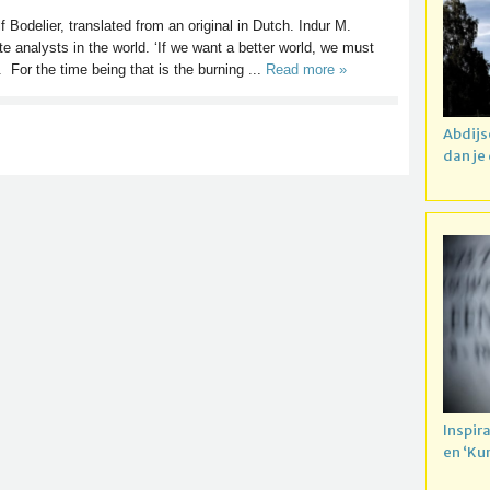
f Bodelier, translated from an original in Dutch. Indur M.
te analysts in the world. ‘If we want a better world, we must
 For the time being that is the burning ...
Read more »
Abdijs
dan je
Inspir
en ‘Ku