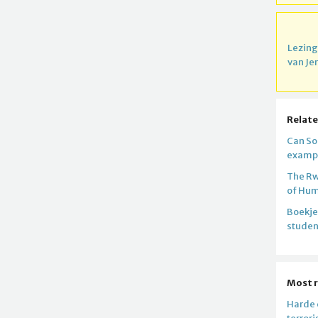
Lezing
van Je
Relate
Can So
exampl
The Rw
of Hum
Boekje
studen
Most 
Harde c