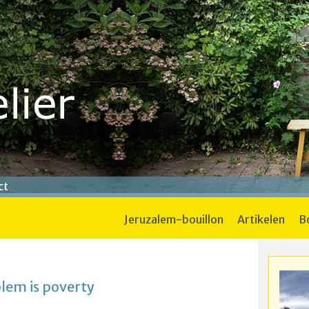
ct
jeruzalem-bouillon
artikelen
lem is poverty