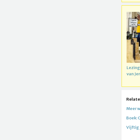
Lezing
van Je
Relate
Meer w
Boek: 
Vijftig