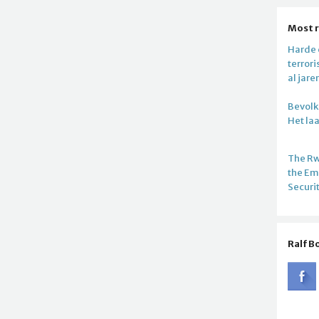
Most 
Harde c
terror
al jare
Bevolki
Het la
The R
the E
Securi
Ralf B