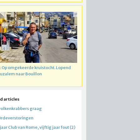
: Op omgekeerde kruistocht. Lopend
ruzalem naar Bouillon
d articles
olkenkrabbers graag
Ordeverstoringen
 jaar Club van Rome, vijftig jaar fout (2)