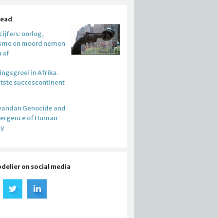
read
ijfers: oorlog,
isme en moord nemen
n af
ngsgroei in Afrika.
atste succescontinent
wandan Genocide and
mergence of Human
ty
odelier on social media