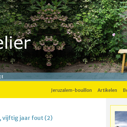
ct
jeruzalem-bouillon
artikelen
vijftig jaar fout (2)