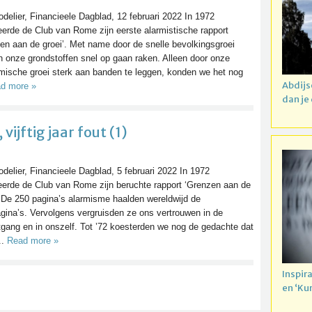
odelier, Financieele Dagblad, 12 februari 2022 In 1972
eerde de Club van Rome zijn eerste alarmistische rapport
en aan de groei’. Met name door de snelle bevolkingsgroei
 onze grondstoffen snel op gaan raken. Alleen door onze
ische groei sterk aan banden te leggen, konden we het nog
Abdijs
d more »
dan je
vijftig jaar fout (1)
odelier, Financieele Dagblad, 5 februari 2022 In 1972
eerde de Club van Rome zijn beruchte rapport ‘Grenzen aan de
. De 250 pagina’s alarmisme haalden wereldwijd de
gina’s. Vervolgens vergruisden ze ons vertrouwen in de
tgang en in onszelf. Tot ’72 koesterden we nog de gedachte dat
..
Read more »
Inspir
en ‘Ku