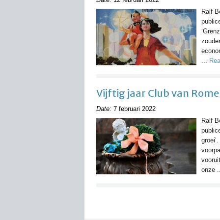
Ralf B
public
‘Grenz
zouden
econom
...
Rea
Vijftig jaar Club van Rome, 
Date:
7 februari 2022
Ralf B
public
groei’
voorpa
voorui
onze .