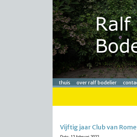
thuis
over ralf bodelier
conta
Vijftig jaar Club van Rome, 
Date:
12 februari 2022