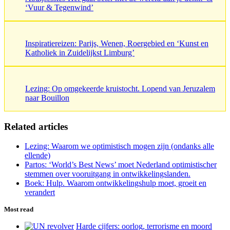
‘Vuur & Tegenwind’
Inspiratiereizen: Parijs, Wenen, Roergebied en ‘Kunst en
Katholiek in Zuidelijkst Limburg’
Lezing: Op omgekeerde kruistocht. Lopend van Jeruzalem
naar Bouillon
Related articles
Lezing: Waarom we optimistisch mogen zijn (ondanks alle
ellende)
Partos: ‘World’s Best News’ moet Nederland optimistischer
stemmen over vooruitgang in ontwikkelingslanden.
Boek: Hulp. Waarom ontwikkelingshulp moet, groeit en
verandert
Most read
Harde cijfers: oorlog, terrorisme en moord