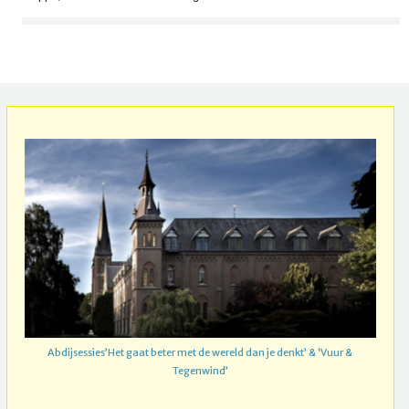
Abdijsessies’Het gaat beter met de wereld dan je denkt’ & ‘Vuur &
Tegenwind’