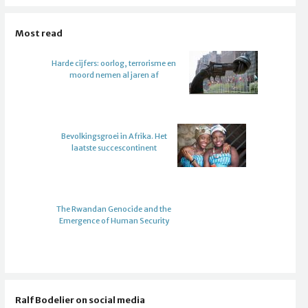
Most read
Harde cijfers: oorlog, terrorisme en
moord nemen al jaren af
Bevolkingsgroei in Afrika. Het
laatste succescontinent
The Rwandan Genocide and the
Emergence of Human Security
Ralf Bodelier on social media