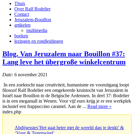
Thuis
Over Ralf Bodelier
Contact
Jeruzalem-Bouillon
artikelen
multimedia
boeken
lezingen en rondleidingen
Blog. Van Jeruzalem naar Bouillon #37:
Lang leve het übergroße winkelcentrum
Date:
6 november 2021
In een zoektocht naar creativiteit, humanisme en vooruitgang loopt
filosoof Ralf Bodelier een omgekeerde kruistocht van Jeruzalem in
Israël naar Bouillon in de Belgische Ardennen. In deel 37: Bodelier
is in een megamall in Wenen. Voor vijf euro krijg je er een werkplek
inclusief een frappuccino caramel. Aan de ...
Read more »
index.php
Abdijsessies’Het gaat beter met de wereld dan je denkt’ &
‘Vuur & Tegenwind’