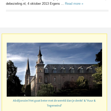
debezieling.nl, 4 oktober 2013 Ergens ...
Read more »
Abdijsessies’Het gaat beter met de wereld dan je denkt’ & ‘Vuur &
Tegenwind’