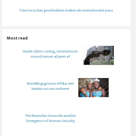
Franciscus kan geschiedenis maken als revolutionaire paus
Most read
Harde cijfers: oorlog, terrorisme en
moord nemen al jaren af
Bevolkingsgroei in Afrika. Het
laatste succescontinent
The Rwandan Genocide and the
Emergence of Human Security