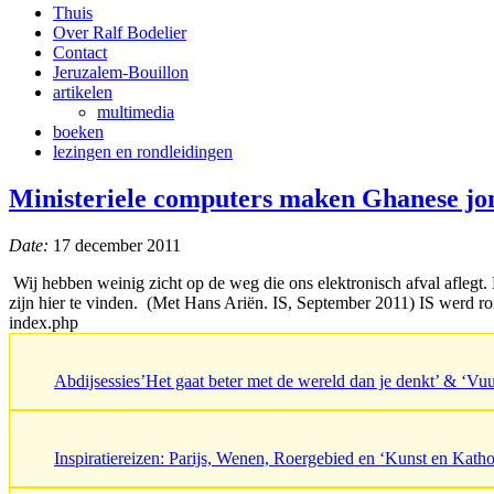
Thuis
Over Ralf Bodelier
Contact
Jeruzalem-Bouillon
artikelen
multimedia
boeken
lezingen en rondleidingen
Ministeriele computers maken Ghanese jo
Date:
17 december 2011
Wij hebben weinig zicht op de weg die ons elektronisch afval aflegt.
zijn hier te vinden. (Met Hans Ariën. IS, September 2011) IS werd ro
index.php
Abdijsessies’Het gaat beter met de wereld dan je denkt’ & ‘V
Inspiratiereizen: Parijs, Wenen, Roergebied en ‘Kunst en Katho