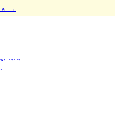
r Bouillon
n al jaren af
ty