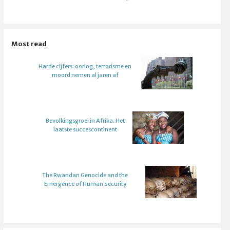
Most read
Harde cijfers: oorlog, terrorisme en
moord nemen al jaren af
Bevolkingsgroei in Afrika. Het
laatste succescontinent
The Rwandan Genocide and the
Emergence of Human Security