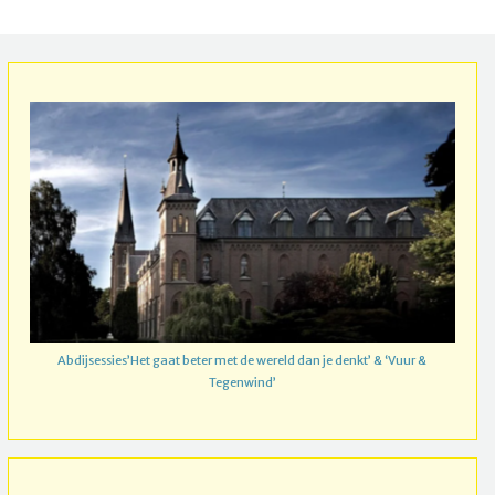
Abdijsessies’Het gaat beter met de wereld dan je denkt’ & ‘Vuur &
Tegenwind’