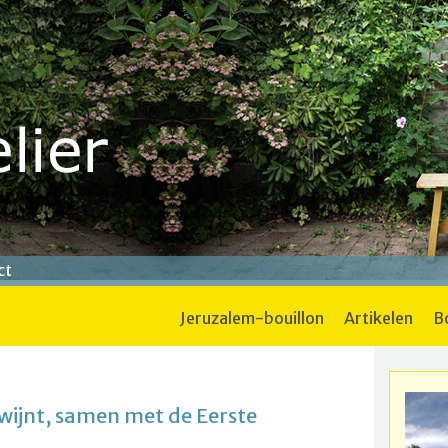
ct
jeruzalem-bouillon
artikelen
wijnt, samen met de Eerste