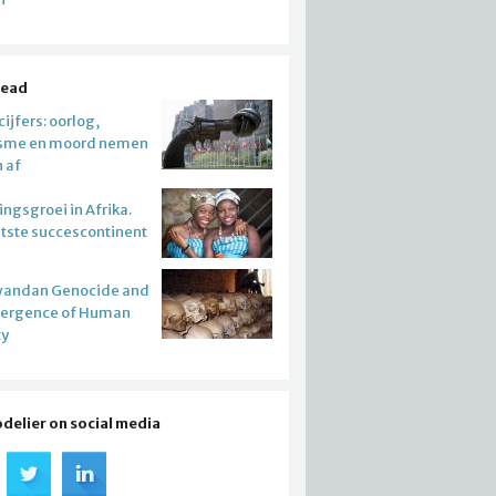
read
ijfers: oorlog,
isme en moord nemen
n af
ngsgroei in Afrika.
atste succescontinent
wandan Genocide and
mergence of Human
ty
odelier on social media