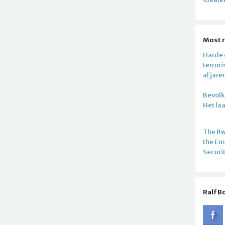
Most 
Harde c
terror
al jare
Bevolki
Het la
The R
the E
Securi
Ralf B