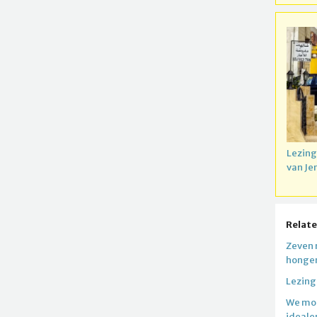
Lezing
van Je
Relate
Zeven 
honger
Lezing
We moe
ideale