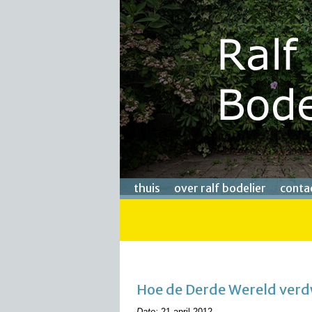
thuis
over ralf bodelier
conta
Hoe de Derde Wereld verd
Date:
21 april 2012