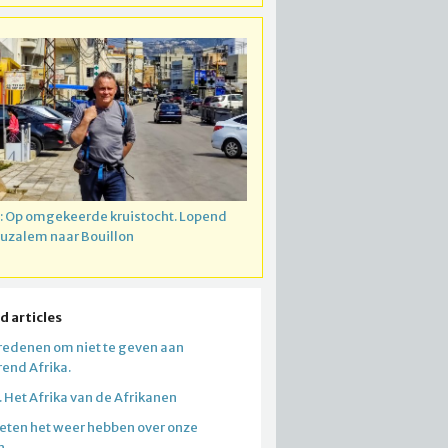
: Op omgekeerde kruistocht. Lopend
ruzalem naar Bouillon
d articles
redenen om niet te geven aan
end Afrika.
. Het Afrika van de Afrikanen
ten het weer hebben over onze
n