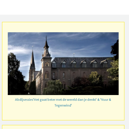
Abdijsessies’Het gaat beter met de wereld dan je denkt’ & ‘Vuur &
Tegenwind’