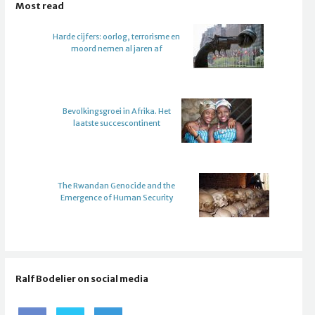
Most read
Harde cijfers: oorlog, terrorisme en
moord nemen al jaren af
Bevolkingsgroei in Afrika. Het
laatste succescontinent
The Rwandan Genocide and the
Emergence of Human Security
Ralf Bodelier on social media