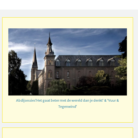
Abdijsessies’Het gaat beter met de wereld dan je denkt’ & ‘Vuur &
Tegenwind’