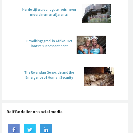
Harde cijfers: oorlog, terrorisme en
moord nemen al jaren af
Bevolkingsgroei in Afrika. Het
laatste succescontinent
The Rwandan Genocide and the
Emergence of Human Security
Ralf Bodelier on social media