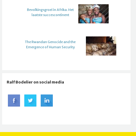
Bevolkingsgroei in Afrika. Het
laatste succescontinent
The Rwandan Genocide and the
Emergence of Human Security
Ralf Bodelier on social media