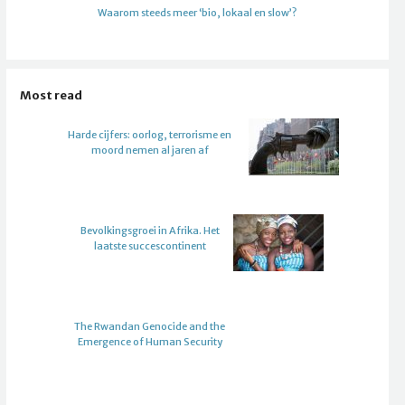
Waarom steeds meer ‘bio, lokaal en slow’?
Most read
Harde cijfers: oorlog, terrorisme en
moord nemen al jaren af
Bevolkingsgroei in Afrika. Het
laatste succescontinent
The Rwandan Genocide and the
Emergence of Human Security