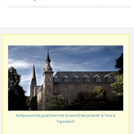
Abdijsessies’Het gaat beter met de wereld dan je denkt’ & ‘Vuur &
Tegenwind’