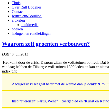
Thuis
Over Ralf Bodelier
Contact
Jeruzalem-Bouillon
artikelen
multimedia
boeken
lezingen en rondleidingen
Waarom zelf groenten verbouwen?
Date:
8 juli 2013
Het komt door de crisis. Daarom zitten de volkstuinen bomvol. Dat b
vandaag hebben de Tilburgse volkstuinen 1300 leden en kan er nieman
index.php
Abdijsessies’Het gaat beter met de wereld dan je denkt’ & ‘V
Inspiratiereizen: Parijs, Wenen, Roergebied en ‘Kunst en Katho