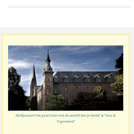
Abdijsessies’Het gaat beter met de wereld dan je denkt’ & ‘Vuur &
Tegenwind’