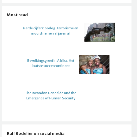
Most read
Harde cijfers: oorlog, terrorisme en
moord nemen al jaren af
Bevolkingsgroei in Afrika. Het
laatste succescontinent
The Rwandan Genocide and the
Emergence of Human Security
Ralf Bodelier on social media