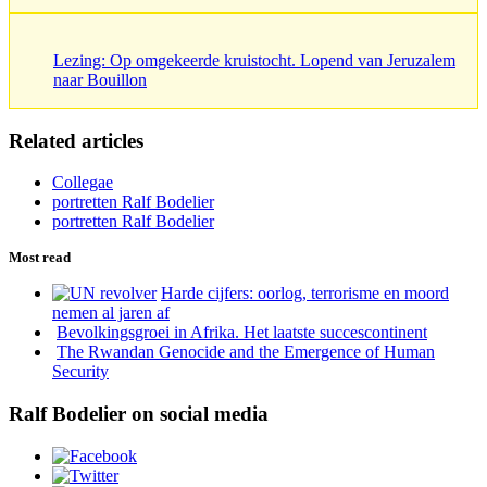
Lezing: Op omgekeerde kruistocht. Lopend van Jeruzalem
naar Bouillon
Related articles
Collegae
portretten Ralf Bodelier
portretten Ralf Bodelier
Most read
Harde cijfers: oorlog, terrorisme en moord
nemen al jaren af
Bevolkingsgroei in Afrika. Het laatste succescontinent
The Rwandan Genocide and the Emergence of Human
Security
Ralf Bodelier on social media