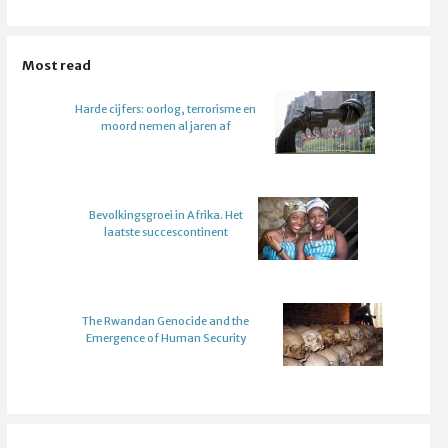
Most read
Harde cijfers: oorlog, terrorisme en
moord nemen al jaren af
Bevolkingsgroei in Afrika. Het
laatste succescontinent
The Rwandan Genocide and the
Emergence of Human Security