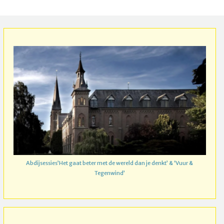
Abdijsessies’Het gaat beter met de wereld dan je denkt’ & ‘Vuur &
Tegenwind’