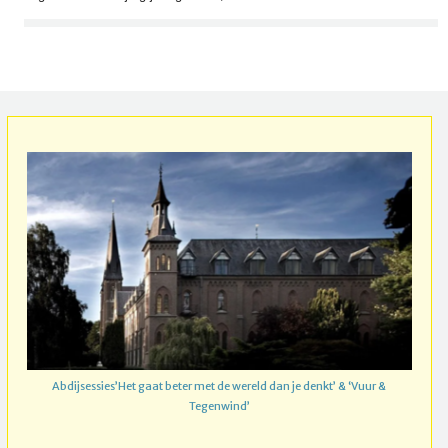
Abdijsessies’Het gaat beter met de wereld dan je denkt’ & ‘Vuur &
Tegenwind’