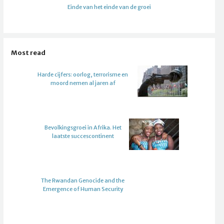
Einde van het einde van de groei
Most read
Harde cijfers: oorlog, terrorisme en
moord nemen al jaren af
Bevolkingsgroei in Afrika. Het
laatste succescontinent
The Rwandan Genocide and the
Emergence of Human Security