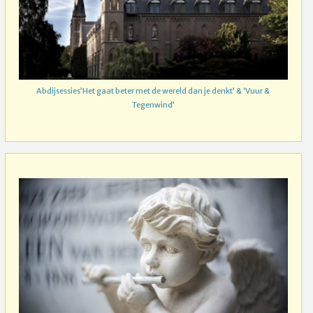
Abdijsessies’Het gaat beter met de wereld dan je denkt’ & ‘Vuur &
Tegenwind’