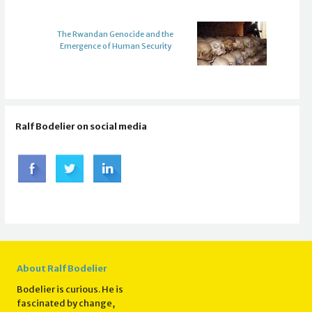
The Rwandan Genocide and the
Emergence of Human Security
Ralf Bodelier on social media
About Ralf Bodelier
Bodelier is curious. He is
fascinated by change,