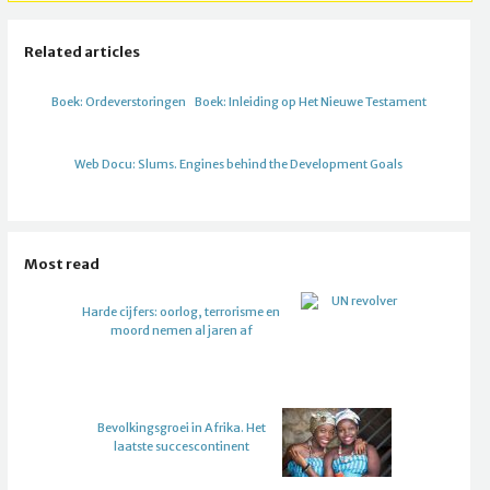
Related articles
Boek: Ordeverstoringen
Boek: Inleiding op Het Nieuwe Testament
Web Docu: Slums. Engines behind the Development Goals
Most read
Harde cijfers: oorlog, terrorisme en
moord nemen al jaren af
Bevolkingsgroei in Afrika. Het
laatste succescontinent