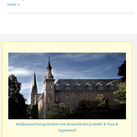
more »
Abdijsessies’Het gaat beter met de wereld dan je denkt’ & ‘Vuur &
Tegenwind’