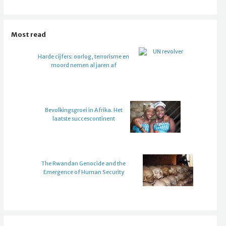
Most read
Harde cijfers: oorlog, terrorisme en
moord nemen al jaren af
Bevolkingsgroei in Afrika. Het
laatste succescontinent
The Rwandan Genocide and the
Emergence of Human Security