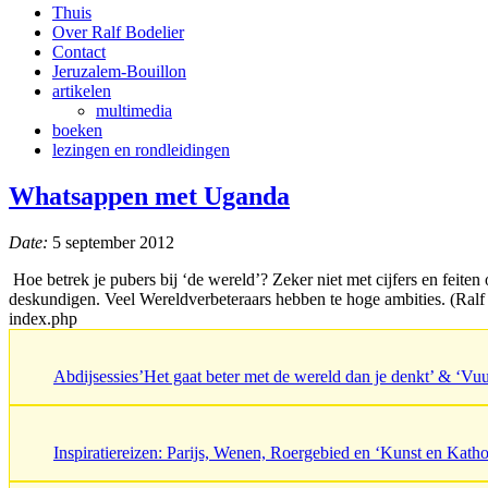
Thuis
Over Ralf Bodelier
Contact
Jeruzalem-Bouillon
artikelen
multimedia
boeken
lezingen en rondleidingen
Whatsappen met Uganda
Date:
5 september 2012
Hoe betrek je pubers bij ‘de wereld’? Zeker niet met cijfers en feite
deskundigen. Veel Wereldverbeteraars hebben te hoge ambities. (Ralf
index.php
Abdijsessies’Het gaat beter met de wereld dan je denkt’ & ‘V
Inspiratiereizen: Parijs, Wenen, Roergebied en ‘Kunst en Katho