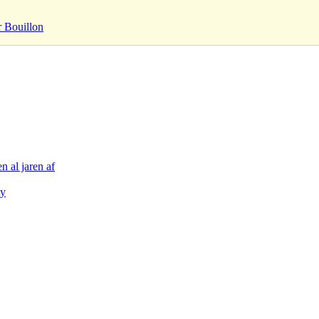
r Bouillon
n al jaren af
ty