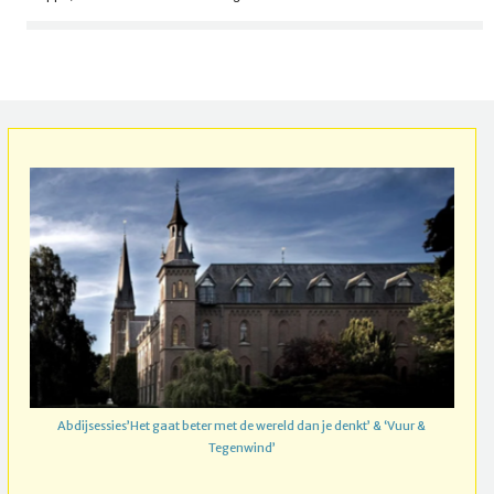
Abdijsessies’Het gaat beter met de wereld dan je denkt’ & ‘Vuur &
Tegenwind’