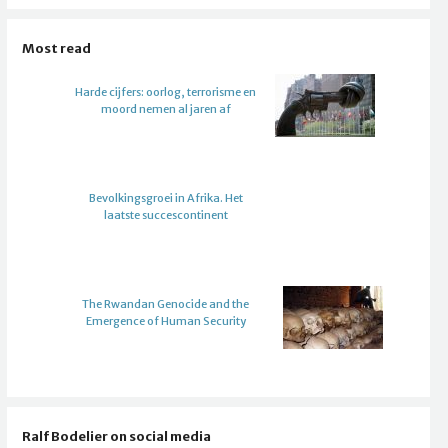
Most read
Harde cijfers: oorlog, terrorisme en
moord nemen al jaren af
Bevolkingsgroei in Afrika. Het
laatste succescontinent
The Rwandan Genocide and the
Emergence of Human Security
Ralf Bodelier on social media