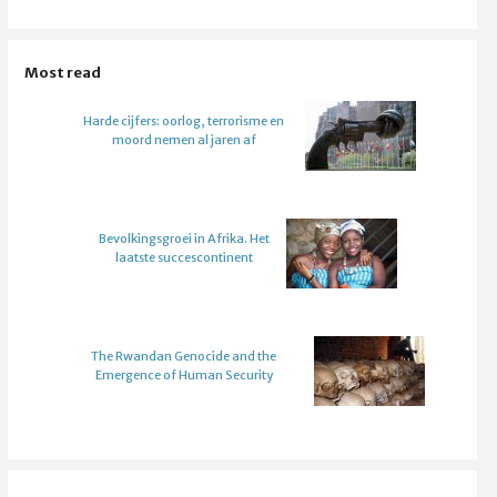
Most read
Harde cijfers: oorlog, terrorisme en
moord nemen al jaren af
Bevolkingsgroei in Afrika. Het
laatste succescontinent
The Rwandan Genocide and the
Emergence of Human Security