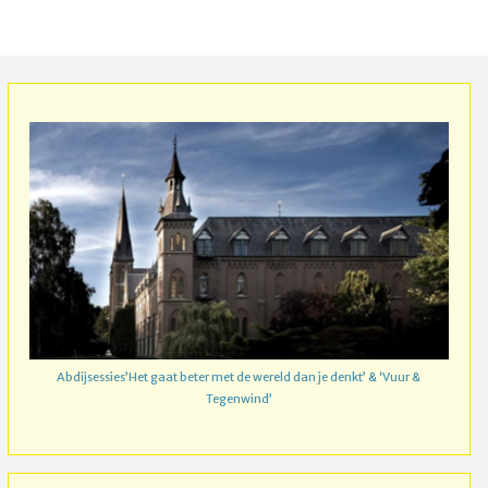
Abdijsessies’Het gaat beter met de wereld dan je denkt’ & ‘Vuur &
Tegenwind’