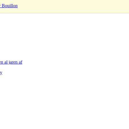
r Bouillon
n al jaren af
ty