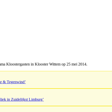
a Kloostergasten in Klooster Wittem op 25 mei 2014.
uur & Tegenwind’
liek in Zuidelijkst Limburg’