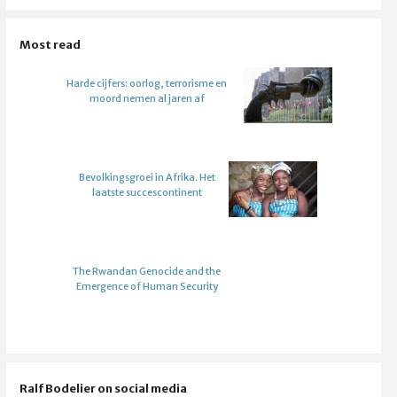
Most read
Harde cijfers: oorlog, terrorisme en
moord nemen al jaren af
Bevolkingsgroei in Afrika. Het
laatste succescontinent
The Rwandan Genocide and the
Emergence of Human Security
Ralf Bodelier on social media