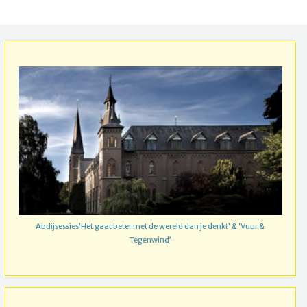
Abdijsessies’Het gaat beter met de wereld dan je denkt’ & ‘Vuur &
Tegenwind’