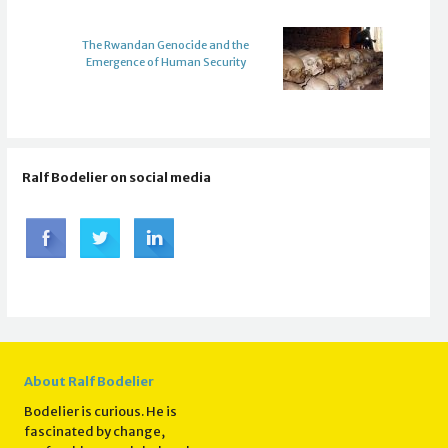
The Rwandan Genocide and the
Emergence of Human Security
Ralf Bodelier on social media
About Ralf Bodelier
Bodelier is curious. He is
fascinated by change,