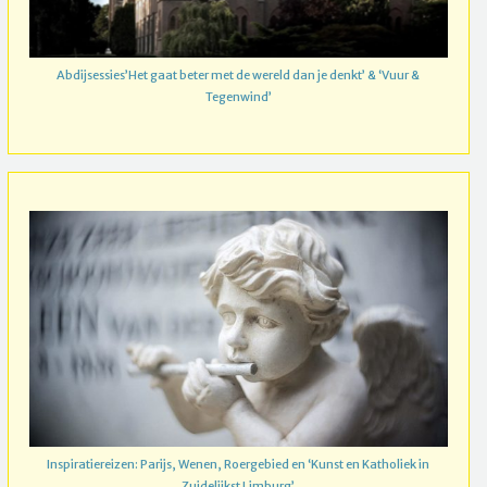
Abdijsessies’Het gaat beter met de wereld dan je denkt’ & ‘Vuur &
Tegenwind’
Inspiratiereizen: Parijs, Wenen, Roergebied en ‘Kunst en Katholiek in
Zuidelijkst Limburg’