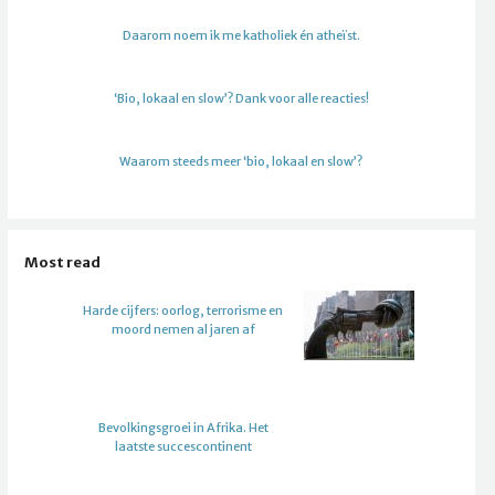
Daarom noem ik me katholiek én atheïst.
‘Bio, lokaal en slow’? Dank voor alle reacties!
Waarom steeds meer ‘bio, lokaal en slow’?
Most read
Harde cijfers: oorlog, terrorisme en
moord nemen al jaren af
Bevolkingsgroei in Afrika. Het
laatste succescontinent