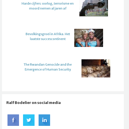
Harde cijfers: oorlog, terrorisme en
moord nemen al jaren af
Bevolkingsgroei in Afrika. Het
laatste succescontinent
The Rwandan Genocide and the
Emergence of Human Security
Ralf Bodelier on social media