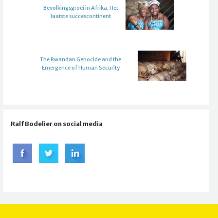
Bevolkingsgroei in Afrika. Het
laatste succescontinent
The Rwandan Genocide and the
Emergence of Human Security
Ralf Bodelier on social media