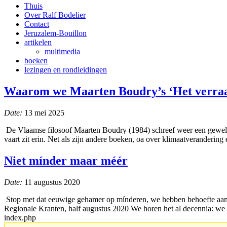
Thuis
Over Ralf Bodelier
Contact
Jeruzalem-Bouillon
artikelen
multimedia
boeken
lezingen en rondleidingen
Waarom we Maarten Boudry’s ‘Het verraad
Date:
13 mei 2025
De Vlaamse filosoof Maarten Boudry (1984) schreef weer een geweldig
vaart zit erin. Net als zijn andere boeken, oa over klimaatveranderin
Niet mínder maar méér
Date:
11 augustus 2020
Stop met dat eeuwige gehamer op mínderen, we hebben behoefte aan 
Regionale Kranten, half augustus 2020 We horen het al decennia: we z
index.php