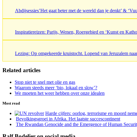
Abdijsessies’Het gaat beter met de wereld dan je denkt’ & ‘V
Inspiratiereizen: Parijs, Wenen, Roergebied en ‘Kunst en Katho
Lezing: Op omgekeerde kruistocht. Lopend van Jeruzalem naa
Related articles
Stop niet te snel met olie en gas
Waarom steeds meer ‘bio, lokaal en slow’?
We moeten het weer hebben over onze idealen
Most read
Harde cijfers: oorlog, terrorisme en moord neme
Bevolkingsgroei in Afrika. Het laatste succescontinent
The Rwandan Genocide and the Emergence of Human Securi
Ralf Bodelier on social media