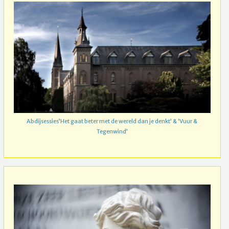
Abdijsessies’Het gaat beter met de wereld dan je denkt’ & ‘Vuur &
Tegenwind’