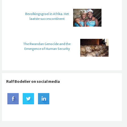
Bevolkingsgroei in Afrika. Het
laatste succescontinent
The Rwandan Genocide and the
Emergence of Human Security
Ralf Bodelier on social media