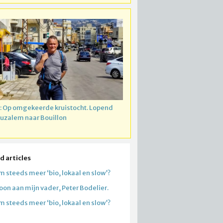
: Op omgekeerde kruistocht. Lopend
ruzalem naar Bouillon
d articles
 steeds meer ‘bio, lokaal en slow’?
oon aan mijn vader, Peter Bodelier.
 steeds meer ‘bio, lokaal en slow’?