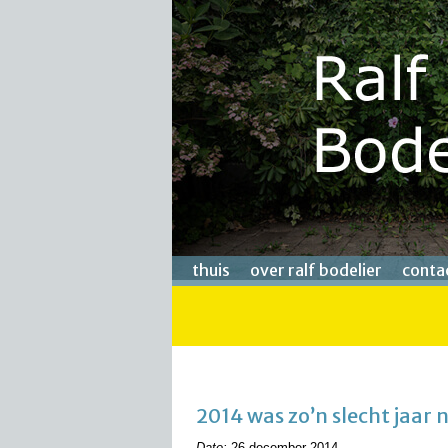
thuis
over ralf bodelier
conta
2014 was zo’n slecht jaar 
Date:
26 december 2014