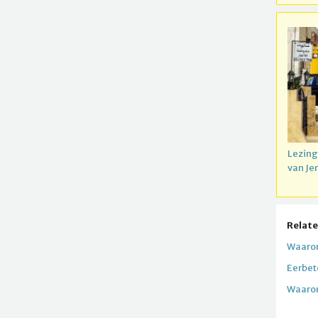
Lezing
van Je
Relate
Waarom
Eerbet
Waarom