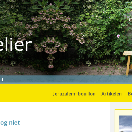
ct
jeruzalem-bouillon
artikelen
nog niet