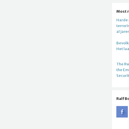
Most 
Harde c
terror
al jare
Bevolki
Het la
The R
the E
Securi
Ralf B