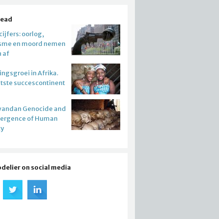
read
ijfers: oorlog,
isme en moord nemen
n af
ngsgroei in Afrika.
atste succescontinent
wandan Genocide and
mergence of Human
ty
odelier on social media