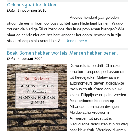
Ook ons gaat het lukken
Date:
1 november 2015
Precies honderd jaar geleden
stroomde één miljoen oorlogsvluchtelingen Nederland binnen. Waarom
zouden de huidige 50 duizend ons dan in de problemen brengen? Wie
slaat de schrik niet om het hart wanneer het aantal bewoners in zijn
straat of dorp plots verdubbelt? ...
Read more »
Boek: Bomen hebben wortels. Mensen hebben benen.
Date:
7 februari 2004
De wereld is op drift. Chinezen
smelten Europese petflessen om
tot fleecejacks. Malawiaanse
automonteurs geven afgedankte
taxibusjes uit Korea een nieuw
leven. Filippijnse au pairs voeden
Amsterdamse kinderen op.
Albanese criminelen dwingen
Moldavische vrouwen in
Antwerpen tot prostitutie.
Saoudische terroristen zijn op weg
naar New York. Wereldwijd waren