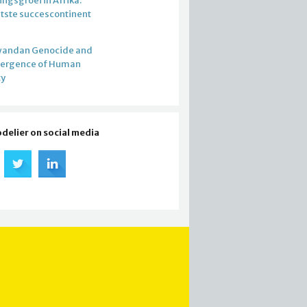
ngsgroei in Afrika.
atste succescontinent
wandan Genocide and
mergence of Human
ty
odelier on social media