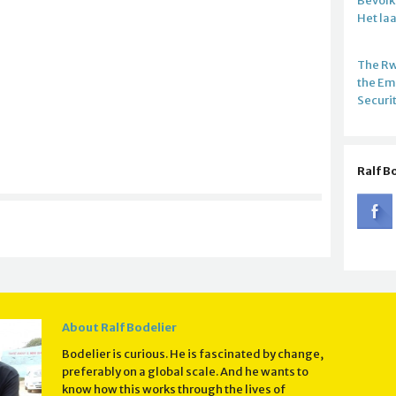
Bevolki
Het la
The R
the E
Securi
Ralf B
About Ralf Bodelier
Bodelier is curious. He is fascinated by change,
preferably on a global scale. And he wants to
know how this works through the lives of