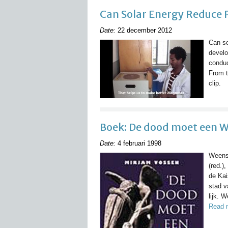
Can Solar Energy Reduce 
Date:
22 december 2012
Can so
develo
conduc
From t
clip.
Boek: De dood moet een W
Date:
4 februari 1998
Weens
(red.)
de Kai
stad v
lijk. 
Read 