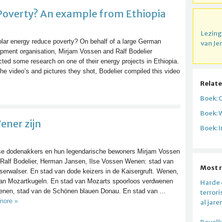
Poverty? An example from Ethiopia
Lezing
lar energy reduce poverty? On behalf of a large German
van Je
pment organisation, Mirjam Vossen and Ralf Bodelier
ted some research on one of their energy projects in Ethiopia.
he video’s and pictures they shot, Bodelier compiled this video
Relate
Boek: 
Boek: 
ener zijn
Boek: 
e dodenakkers en hun legendarische bewoners Mirjam Vossen
, Ralf Bodelier, Herman Jansen, Ilse Vossen Wenen: stad van
Most 
serwalser. En stad van dode keizers in de Kaisergruft. Wenen,
an Mozartkugeln. En stad van Mozarts spoorloos verdwenen
Harde c
Wenen, stad van de Schönen blauen Donau. En stad van ...
terror
more »
al jare