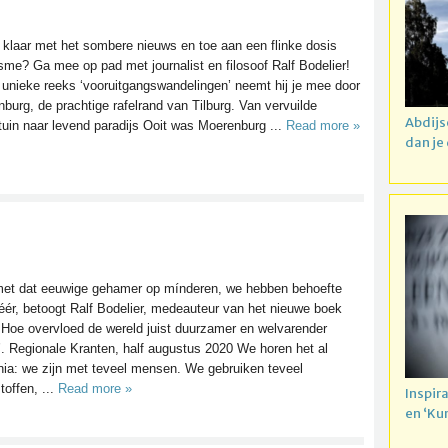
 klaar met het sombere nieuws en toe aan een flinke dosis
sme? Ga mee op pad met journalist en filosoof Ralf Bodelier!
 unieke reeks ‘vooruitgangswandelingen’ neemt hij je mee door
burg, de prachtige rafelrand van Tilburg. Van vervuilde
Abdijs
tuin naar levend paradijs Ooit was Moerenburg ...
Read more »
dan je
et dat eeuwige gehamer op mínderen, we hebben behoefte
ér, betoogt Ralf Bodelier, medeauteur van het nieuwe boek
 Hoe overvloed de wereld juist duurzamer en welvarender
. Regionale Kranten, half augustus 2020 We horen het al
ia: we zijn met teveel mensen. We gebruiken teveel
toffen, ...
Read more »
Inspir
en ‘Ku