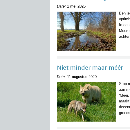
Date:
1 mei 2026
Ben je
optimi
In een
Moeren
achter
Niet mínder maar méér
Date:
11 augustus 2020
Stop m
aan mé
‘Meer.
maakt’
decenn
gronds