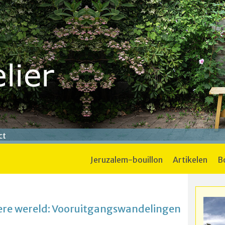
ct
jeruzalem-bouillon
artikelen
ere wereld: Vooruitgangswandelingen