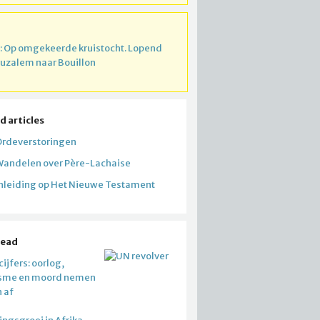
: Op omgekeerde kruistocht. Lopend
ruzalem naar Bouillon
d articles
Ordeverstoringen
Wandelen over Père-Lachaise
Inleiding op Het Nieuwe Testament
read
ijfers: oorlog,
isme en moord nemen
n af