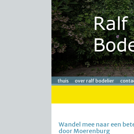
thuis
over ralf bodelier
conta
Wandel mee naar een bet
door Moerenburg