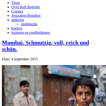
Thuis
Over Ralf Bodelier
Contact
Jeruzalem-Bouillon
artikelen
multimedia
boeken
lezingen en rondleidingen
Mumbai. Schmutzig, voll, reich und
schön.
Date:
4 september 2015