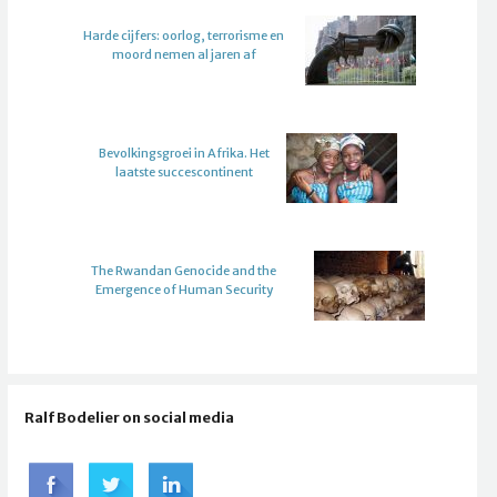
Harde cijfers: oorlog, terrorisme en
moord nemen al jaren af
Bevolkingsgroei in Afrika. Het
laatste succescontinent
The Rwandan Genocide and the
Emergence of Human Security
Ralf Bodelier on social media