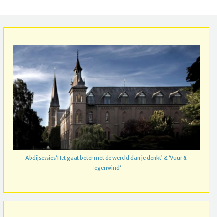
Abdijsessies’Het gaat beter met de wereld dan je denkt’ & ‘Vuur &
Tegenwind’